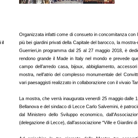
Organizzata infatti come di consueto in concomitanza con la r
più bei giardini privati della Capitale del barocco, la mos
 il
Guerrieri,in programma dal 25 al 27 maggio 2018, è dedicat
rendono grande il Made in Italy nel mondo e prevede quest
campo dell’arredo casa, bijoux, abbigliamento, accessori e
mostra, nell’atrio del complesso monumentale del Convitto 
vari paesaggisti realizzato in collaborazione con il vivaio Ta
La mostra, che verrà inaugurata venerdì 25 maggio dalle 18 
Bellanova e del sindaco di Lecce Carlo Salvemini, è patrocinat
dal Ministero dello Sviluppo economico, dall’Associazion
(delegazione di Lecce), dall’associazione “Ville e Giardini 