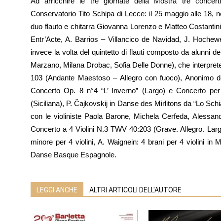
Ad arricchire le tre giornate della Mostra tre concerti 
Conservatorio Tito Schipa di Lecce: il 25 maggio alle 18, n
duo flauto e chitarra Giovanna Lorenzo e Matteo Costantin
Entr’Acte, A. Barrios – Villancico de Navidad, J. Hochewe
invece la volta del quintetto di flauti composto da alunni 
Marzano, Milana Drobac, Sofia Delle Donne), che interpret
103 (Andante Maestoso – Allegro con fuoco), Anonimo del
Concerto Op. 8 n°4 “L’ Inverno” (Largo) e Concerto per
(Siciliana), P. Čajkovskij in Danse des Mirlitons da “Lo Sc
con le violiniste Paola Barone, Michela Cerfeda, Alessan
Concerto a 4 Violini N.3 TWV 40:203 (Grave. Allegro. Largo 
minore per 4 violini, A. Waignein: 4 brani per 4 violini i
Danse Basque Espagnole.
LEGGI ANCHE
ALTRI ARTICOLI DELL'AUTORE