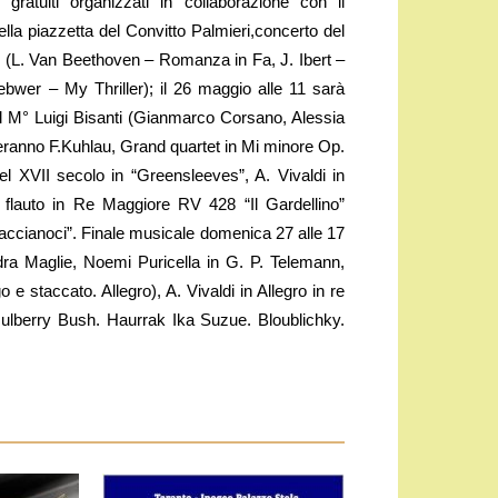
gratuiti organizzati in collaborazione con il
ella piazzetta del Convitto Palmieri,concerto del
i (L. Van Beethoven – Romanza in Fa, J. Ibert –
bwer – My Thriller); il 26 maggio alle 11 sarà
del M° Luigi Bisanti (Gianmarco Corsano, Alessia
eranno F.Kuhlau, Grand quartet in Mi minore Op.
 XVII secolo in “Greensleeves”, A. Vivaldi in
 flauto in Re Maggiore RV 428 “Il Gardellino”
hiaccianoci”. Finale musicale domenica 27 alle 17
dra Maglie, Noemi Puricella in G. P. Telemann,
e staccato. Allegro), A. Vivaldi in Allegro in re
n Mulberry Bush. Haurrak Ika Suzue. Bloublichky.