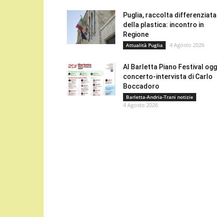
Puglia, raccolta differenziata
della plastica: incontro in
Regione
4 Agosto 2026
Attualità Puglia
Al Barletta Piano Festival oggi
concerto-intervista di Carlo
Boccadoro
Barletta-Andria-Trani notizie
4 Agosto 2026