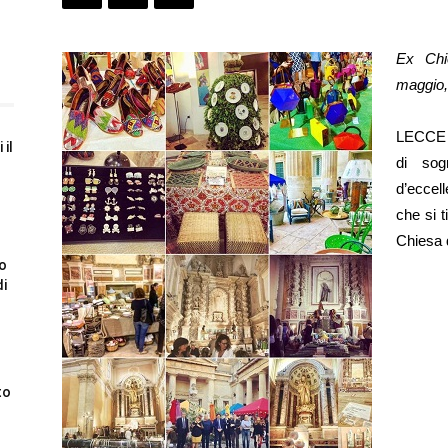
Ex Chi
maggio,
LECCE –
 il
di sog
d’eccel
che si 
Chiesa 
to
di
to