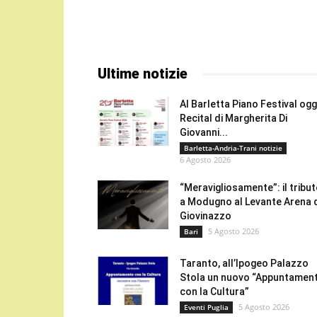
Ultime notizie
Al Barletta Piano Festival oggi
Recital di Margherita Di
Giovanni...
Barletta-Andria-Trani notizie
6 Agosto 2026
“Meravigliosamente”: il tribu
a Modugno al Levante Arena 
Giovinazzo
5 Agosto 2026
Bari
Taranto, all’Ipogeo Palazzo
Stola un nuovo “Appuntamen
con la Cultura”
5 Agosto 2026
Eventi Puglia