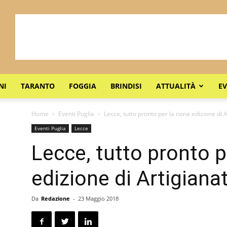
NI
TARANTO
FOGGIA
BRINDISI
ATTUALITÀ
EV
Home
Eventi Puglia
Lecce, tutto pronto per la nona edizione di 
Eventi Puglia
Lecce
Lecce, tutto pronto p
edizione di Artigiana
Da
Redazione
-
23 Maggio 2018