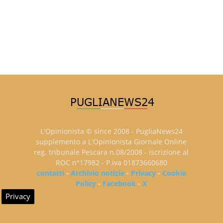
L'Opinionista © since 2008 - PugliaNews24
supplemento a L'Opinionista Giornale Online
reg. tribunale Pescara n.08/2008 - iscrizione al
ROC n°17982 - P.iva 01873660680
contatti
-
Archivio notizie
-
Privacy
-
Cookie
Policy
-
Facebook
-
X
Privacy