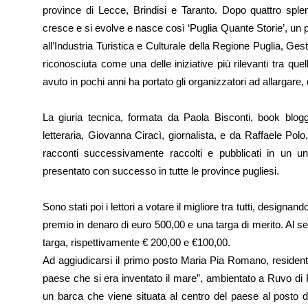
province di Lecce, Brindisi e Taranto. Dopo quattro splen
cresce e si evolve e nasce così ‘Puglia Quante Storie’, un 
all’Industria Turistica e Culturale della Regione Puglia, Ges
riconosciuta come una delle iniziative più rilevanti tra quel
avuto in pochi anni ha portato gli organizzatori ad allargare, q
La giuria tecnica, formata da Paola Bisconti, book blogg
letteraria, Giovanna Ciracì, giornalista, e da Raffaele Polo, 
racconti successivamente raccolti e pubblicati in un uni
presentato con successo in tutte le province pugliesi.
Sono stati poi i lettori a votare il migliore tra tutti, designan
premio in denaro di euro 500,00 e una targa di merito. Al sec
targa, rispettivamente € 200,00 e €100,00.
Ad aggiudicarsi il primo posto Maria Pia Romano, residente 
paese che si era inventato il mare”, ambientato a Ruvo di Pug
un barca che viene situata al centro del paese al posto d