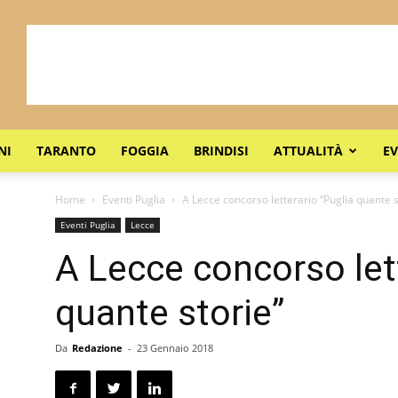
NI
TARANTO
FOGGIA
BRINDISI
ATTUALITÀ
EV
Home
Eventi Puglia
A Lecce concorso letterario “Puglia quante s
Eventi Puglia
Lecce
A Lecce concorso lett
quante storie”
Da
Redazione
-
23 Gennaio 2018