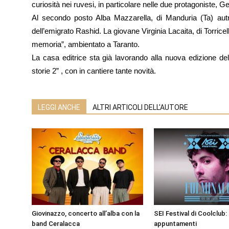
curiosità nei ruvesi, in particolare nelle due protagoniste, G
Al secondo posto Alba Mazzarella, di Manduria (Ta) autr
dell’emigrato Rashid. La giovane Virginia Lacaita, di Torricell
memoria”, ambientato a Taranto.
La casa editrice sta già lavorando alla nuova edizione del
storie 2” , con in cantiere tante novità.
LEGGI ANCHE
ALTRI ARTICOLI DELL'AUTORE
Giovinazzo, concerto all’alba con la
SEI Festival di Coolclub: 
band Ceralacca
appuntamenti