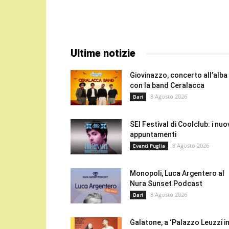
Ultime notizie
Giovinazzo, concerto all’alba
con la band Ceralacca
8 Agosto 2026
Bari
SEI Festival di Coolclub: i nuo
appuntamenti
8 Agosto 2026
Eventi Puglia
Monopoli, Luca Argentero al
Nura Sunset Podcast
8 Agosto 2026
Bari
Galatone, a ‘Palazzo Leuzzi i