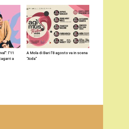
l”: l’11
A Mola di Bari l’8 agosto va in scena
agarri a
“Aida”