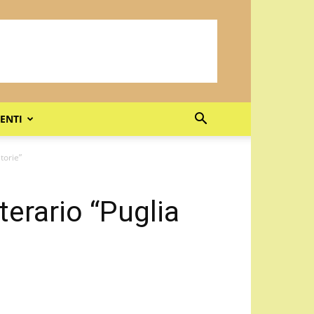
ENTI
torie”
erario “Puglia