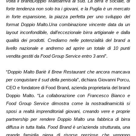
volta il brandDoppio Maltoarriva al sud. La birra è sociale, di
forte tendenza non solo tra i giovani, e la Puglia è un mercato
in forte espansione, la piazza perfetta per uno sviluppo del
format Doppio Malto.Una combinazione vincente data da un
layout inconfondibile, dall’eccezionale birra artigianale e dalla
qualità dei prodotti. Crediamo nelle potenzialità del brand a
livello nazionale e andremo ad aprire un totale di 10 punti
vendita gestiti da Food Group Service entro 3 anni
”.
“
Doppio Malto Bariè il Brew Restaurant che ancora mancava
per conquistare il sud della penisola
”, dichiara Giovanni Porcu,
CEO e fondatore di Food Brand, azienda proprietaria del brand
Doppio Malto. “
La collaborazione con Francesco Bianco e
Food Group Service dimostra come la nostradinamicità si
sposi a realtà imprenditoriali giovani, creando vere e proprie
partnership per rendere Doppio Malto una fabbrica di birra
diffusa in tutta Italia. Food Brand è un’azienda strutturata, una
grande famiglia piena di risorse preziose che vengono