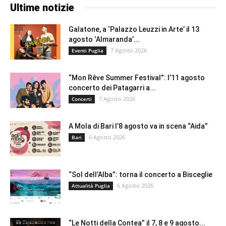
Ultime notizie
Galatone, a ‘Palazzo Leuzzi in Arte’ il 13
agosto ‘Almaranda’...
7 Agosto 2026
Eventi Puglia
“Mon Rêve Summer Festival”: l’11 agosto
concerto dei Patagarri a...
7 Agosto 2026
Concerti
A Mola di Bari l’8 agosto va in scena “Aida”
6 Agosto 2026
Bari
“Sol dell’Alba”: torna il concerto a Bisceglie
6 Agosto 2026
Attualità Puglia
“Le Notti della Contea” il 7, 8 e 9 agosto...