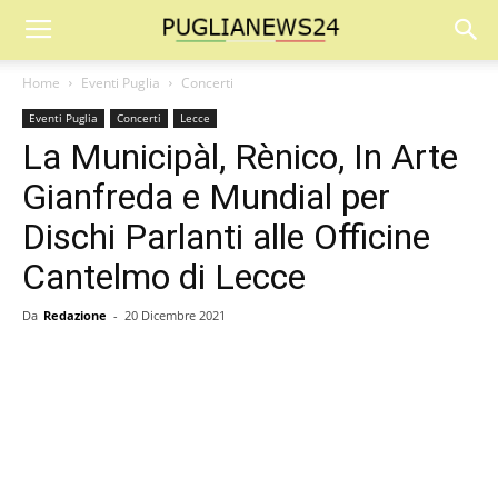
Home
Eventi Puglia
Concerti
Eventi Puglia
Concerti
Lecce
La Municipàl, Rènico, In Arte
Gianfreda e Mundial per
Dischi Parlanti alle Officine
Cantelmo di Lecce
Da
Redazione
-
20 Dicembre 2021