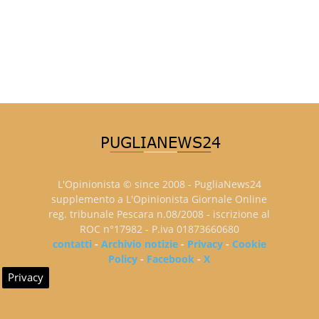
L'Opinionista © since 2008 - PugliaNews24
supplemento a L'Opinionista Giornale Online
reg. tribunale Pescara n.08/2008 - iscrizione al
ROC n°17982 - P.iva 01873660680
contatti
-
Archivio notizie
-
Privacy
-
Cookie
Policy
-
Facebook
-
X
Privacy