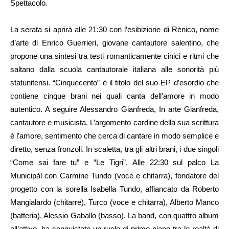
Spettacolo.
La serata si aprirà alle 21:30 con l’esibizione di Rènico, nome
d’arte di Enrico Guerrieri, giovane cantautore salentino, che
propone una sintesi tra testi romanticamente cinici e ritmi che
saltano dalla scuola cantautorale italiana alle sonorità più
statunitensi. “Cinquecento” è il titolo del suo EP d’esordio che
contiene cinque brani nei quali canta dell’amore in modo
autentico. A seguire Alessandro Gianfreda, In arte Gianfreda,
cantautore e musicista. L’argomento cardine della sua scrittura
è l’amore, sentimento che cerca di cantare in modo semplice e
diretto, senza fronzoli. In scaletta, tra gli altri brani, i due singoli
“Come sai fare tu” e “Le Tigri”. Alle 22:30 sul palco La
Municipàl con Carmine Tundo (voce e chitarra), fondatore del
progetto con la sorella Isabella Tundo, affiancato da Roberto
Mangialardo (chitarre), Turco (voce e chitarra), Alberto Manco
(batteria), Alessio Gaballo (basso). La band, con quattro album
all’attivo, ha conquistato un ruolo di primo piano tra le realtà di