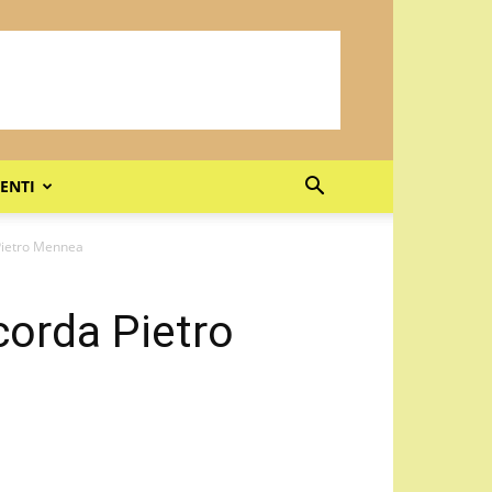
ENTI
 Pietro Mennea
icorda Pietro