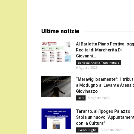
Ultime notizie
Al Barletta Piano Festival oggi
Recital di Margherita Di
Giovanni...
Barletta-Andria-Trani notizie
6 Agosto 2026
“Meravigliosamente”: il tribu
a Modugno al Levante Arena 
Giovinazzo
5 Agosto 2026
Bari
Taranto, all’Ipogeo Palazzo
Stola un nuovo “Appuntamen
con la Cultura”
5 Agosto 2026
Eventi Puglia