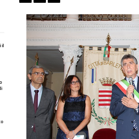
 il
to
di
to