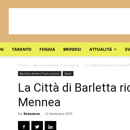
NI
TARANTO
FOGGIA
BRINDISI
ATTUALITÀ
EV
Home
Barletta-Andria-Trani notizie
La Città di Barletta ricorda
Barletta-Andria-Trani notizie
Sport
La Città di Barletta r
Mennea
Da
Redazione
-
12 Settembre 2019