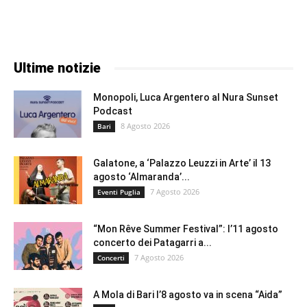
Ultime notizie
Monopoli, Luca Argentero al Nura Sunset
Podcast
8 Agosto 2026
Bari
Galatone, a ‘Palazzo Leuzzi in Arte’ il 13
agosto ‘Almaranda’...
7 Agosto 2026
Eventi Puglia
“Mon Rêve Summer Festival”: l’11 agosto
concerto dei Patagarri a...
7 Agosto 2026
Concerti
A Mola di Bari l’8 agosto va in scena “Aida”