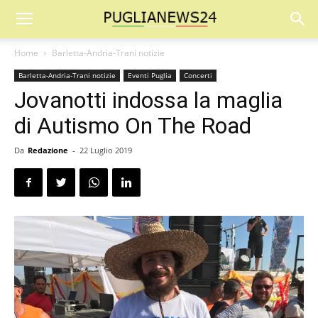
Home
Barletta-Andria-Trani notizie
Barletta-Andria-Trani notizie
Eventi Puglia
Concerti
Jovanotti indossa la maglia
di Autismo On The Road
Da
Redazione
-
22 Luglio 2019