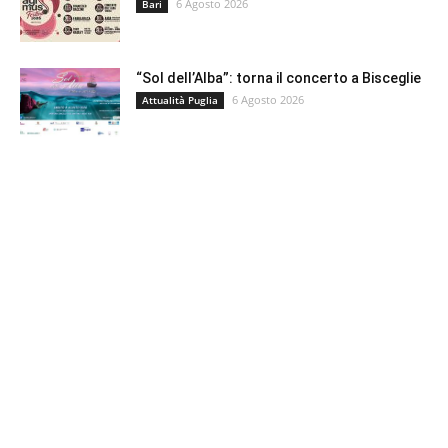
6 Agosto 2026
Bari
“Sol dell’Alba”: torna il concerto a Bisceglie
6 Agosto 2026
Attualità Puglia