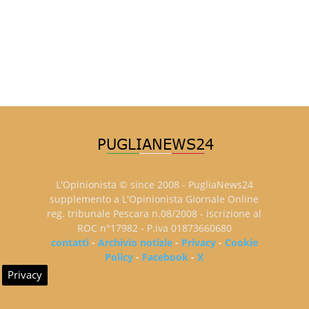
L'Opinionista © since 2008 - PugliaNews24
supplemento a L'Opinionista Giornale Online
reg. tribunale Pescara n.08/2008 - iscrizione al
ROC n°17982 - P.iva 01873660680
contatti
-
Archivio notizie
-
Privacy
-
Cookie
Policy
-
Facebook
-
X
Privacy