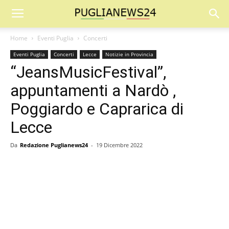
Home
Eventi Puglia
Concerti
Eventi Puglia
Concerti
Lecce
Notizie in Provincia
“JeansMusicFestival”,
appuntamenti a Nardò ,
Poggiardo e Caprarica di
Lecce
Da
Redazione Puglianews24
-
19 Dicembre 2022