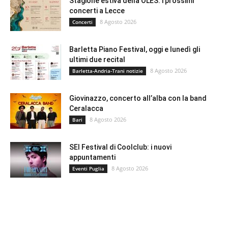
Stagione estiva della OLES: i prossimi
concerti a Lecce
8 Agosto 2026
Concerti
Barletta Piano Festival, oggi e lunedì gli
ultimi due recital
8 Agosto 2026
Barletta-Andria-Trani notizie
Giovinazzo, concerto all’alba con la band
Ceralacca
8 Agosto 2026
Bari
SEI Festival di Coolclub: i nuovi
appuntamenti
8 Agosto 2026
Eventi Puglia