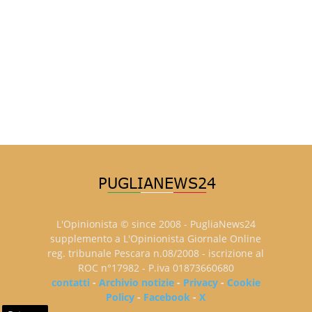
L'Opinionista © since 2008 - PugliaNews24
supplemento a L'Opinionista Giornale Online
reg. tribunale Pescara n.08/2008 - iscrizione al
ROC n°17982 - P.iva 01873660680
contatti
-
Archivio notizie
-
Privacy
-
Cookie
Policy
-
Facebook
-
X