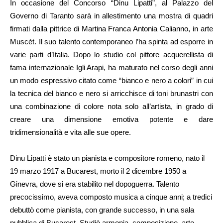
In occasione del Concorso “Dinu Lipatti”, al Palazzo del
Governo di Taranto sarà in allestimento una mostra di quadri
firmati dalla pittrice di Martina Franca Antonia Calianno, in arte
Muscèt. Il suo talento contemporaneo l’ha spinta ad esporre in
varie parti d’Italia. Dopo lo studio col pittore acquerellista di
fama internazionale Igli Arapi, ha maturato nel corso degli anni
un modo espressivo citato come “bianco e nero a colori” in cui
la tecnica del bianco e nero si arricchisce di toni brunastri con
una combinazione di colore nota solo all’artista, in grado di
creare una dimensione emotiva potente e dare
tridimensionalità e vita alle sue opere.
Dinu Lipatti è stato un pianista e compositore romeno, nato il
19 marzo 1917 a Bucarest, morto il 2 dicembre 1950 a
Ginevra, dove si era stabilito nel dopoguerra. Talento
precocissimo, aveva composto musica a cinque anni; a tredici
debuttò come pianista, con grande successo, in una sala
pubblica di Bucarest. Studiò armonia, composizione, arte