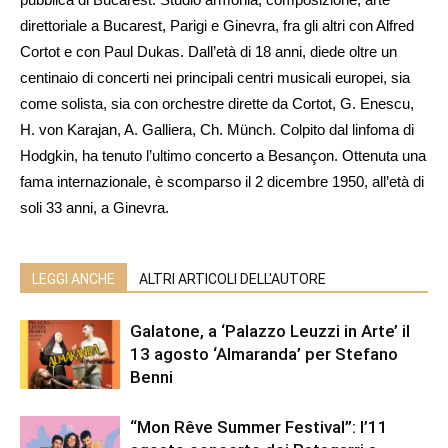
direttoriale a Bucarest, Parigi e Ginevra, fra gli altri con Alfred
Cortot e con Paul Dukas. Dall’età di 18 anni, diede oltre un
centinaio di concerti nei principali centri musicali europei, sia
come solista, sia con orchestre dirette da Cortot, G. Enescu,
H. von Karajan, A. Galliera, Ch. Münch. Colpito dal linfoma di
Hodgkin, ha tenuto l’ultimo concerto a Besançon. Ottenuta una
fama internazionale, è scomparso il 2 dicembre 1950, all’età di
soli 33 anni, a Ginevra.
LEGGI ANCHE
ALTRI ARTICOLI DELL'AUTORE
Galatone, a ‘Palazzo Leuzzi in Arte’ il
13 agosto ‘Almaranda’ per Stefano
Benni
“Mon Rêve Summer Festival”: l’11