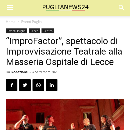
Home
Eventi Puglia
Eventi Puglia
Lecce
Teatro
“ImproFactor”, spettacolo di
Improvvisazione Teatrale alla
Masseria Ospitale di Lecce
Da
Redazione
-
4 Settembre 2020