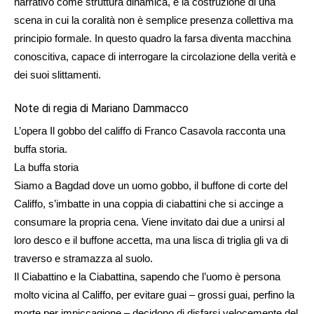
narrativo come struttura dinamica, e la costruzione di una
scena in cui la coralità non è semplice presenza collettiva ma
principio formale. In questo quadro la farsa diventa macchina
conoscitiva, capace di interrogare la circolazione della verità e
dei suoi slittamenti.
Note di regia di Mariano Dammacco
L’opera Il gobbo del califfo di Franco Casavola racconta una
buffa storia.
La buffa storia
Siamo a Bagdad dove un uomo gobbo, il buffone di corte del
Califfo, s’imbatte in una coppia di ciabattini che si accinge a
consumare la propria cena. Viene invitato dai due a unirsi al
loro desco e il buffone accetta, ma una lisca di triglia gli va di
traverso e stramazza al suolo.
Il Ciabattino e la Ciabattina, sapendo che l’uomo è persona
molto vicina al Califfo, per evitare guai – grossi guai, perfino la
morte per impiccagione – decidono di disfarsi velocemente del