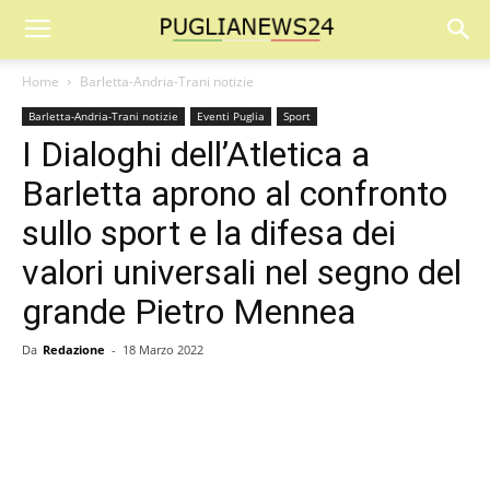
Home
Barletta-Andria-Trani notizie
Barletta-Andria-Trani notizie
Eventi Puglia
Sport
I Dialoghi dell’Atletica a
Barletta aprono al confronto
sullo sport e la difesa dei
valori universali nel segno del
grande Pietro Mennea
Da
Redazione
-
18 Marzo 2022