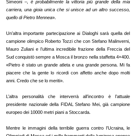
Simeoni –
, è probabilmente la vittoria più grande della mia
carriera, una gioia unica che si unisce ad un altro successo,
quello di Pietro Mennea
».
Un’altra importante partecipazione ai Dialoghi sarà quella del
campione olimpico Roberto Tozzi che con Stefano Malinverni,
Mauro Zuliani e l’ultima incredibile frazione della Freccia del
Sud conquistò sempre a Mosca il bronzo nella staffetta 4×400.
«Pietro è stato un grande atleta e una grande persona. Mi fa
piacere che la gente lo ricordi con affetto anche dopo molti
anni. Credo che se lo meriti».
L’altra personalità che interverrà all’incontro è l’attuale
presidente nazionale della FIDAL Stefano Mei, già campione
europeo dei 10000 metri piani a Stoccarda.
Mentre le immagini della terribile guerra contro l’Ucraina, le
Olimpiadi di Mosca ed i mille frammenti della luminosa epopea