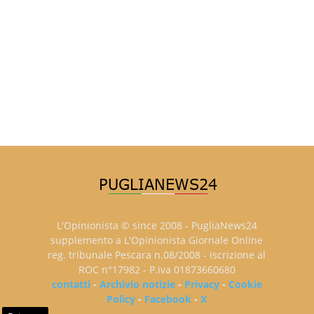
L'Opinionista © since 2008 - PugliaNews24
supplemento a L'Opinionista Giornale Online
reg. tribunale Pescara n.08/2008 - iscrizione al
ROC n°17982 - P.iva 01873660680
contatti
-
Archivio notizie
-
Privacy
-
Cookie
Policy
-
Facebook
-
X