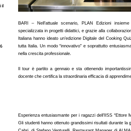
 il
BARI – Nell’attuale scenario, PLAN Edizioni insieme 
specializzata in progetti didattici, e grazie alla collabora
Italiana hanno ideato un’edizione Digitale del Cooking Qui
tutta Italia. Un modo “innovativo” e soprattutto entusiasm
26
nella crescita professionale.
Il tour è partito a gennaio e sta ottenendo importantissim
docente che certifica la straordinaria efficacia di apprendim
Esperienza entusiasmante per i ragazzi dell’IISS “Ettore M
Gli studenti hanno ottenuto grandissimi risultati durante l
Cabri, di Stefano Venturelli, Restaurant Manager di ALMA e