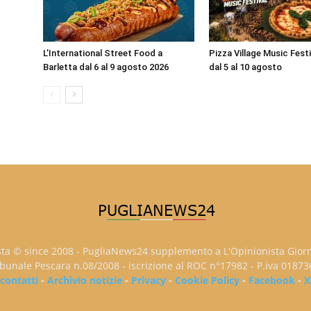
L’International Street Food a
Pizza Village Music Fest
Barletta dal 6 al 9 agosto 2026
dal 5 al 10 agosto
sta © since 2008 - PugliaNews24 supplemento a L'Opinionista Gior
ribunale Pescara n.08/2008 - iscrizione al ROC n°17982 - P.iva 0187
contatti
-
Archivio notizie
-
Privacy
-
Cookie Policy
-
Facebook
-
X