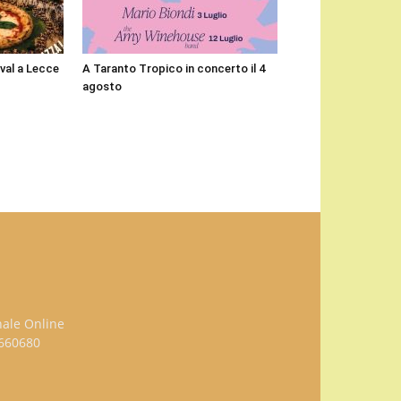
ival a Lecce
A Taranto Tropico in concerto il 4
agosto
nale Online
3660680