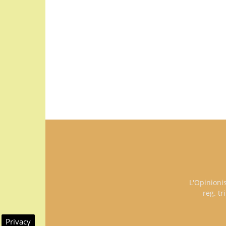
L'Opinioni
reg. t
Privacy