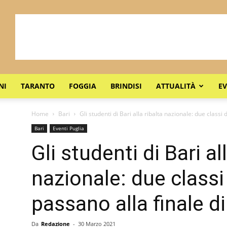
NI
TARANTO
FOGGIA
BRINDISI
ATTUALITÀ
EV
Home
Bari
Gli studenti di Bari alla ribalta nazionale: due classi
Bari
Eventi Puglia
Gli studenti di Bari al
nazionale: due classi
passano alla finale d
Da
Redazione
-
30 Marzo 2021