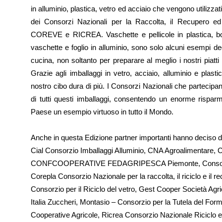
in alluminio, plastica, vetro ed acciaio che vengono utilizzat
dei Consorzi Nazionali per la Raccolta, il Recupero ed
COREVE e RICREA. Vaschette e pellicole in plastica, botti
vaschette e foglio in alluminio, sono solo alcuni esempi deg
cucina, non soltanto per preparare al meglio i nostri piat
Grazie agli imballaggi in vetro, acciaio, alluminio e plastic
nostro cibo dura di più. I Consorzi Nazionali che partecipan
di tutti questi imballaggi, consentendo un enorme risparm
Paese un esempio virtuoso in tutto il Mondo.
Anche in questa Edizione partner importanti hanno deciso d
Cial Consorzio Imballaggi Alluminio, CNA Agroalimentare, 
CONFCOOPERATIVE FEDAGRIPESCA Piemonte, Consorzio d
Corepla Consorzio Nazionale per la raccolta, il riciclo e il r
Consorzio per il Riciclo del vetro, Gest Cooper Società Agr
Italia Zuccheri, Montasio – Consorzio per la Tutela del Form
Cooperative Agricole, Ricrea Consorzio Nazionale Riciclo e