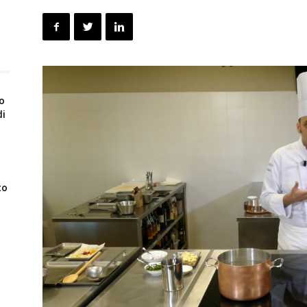
to
di
to