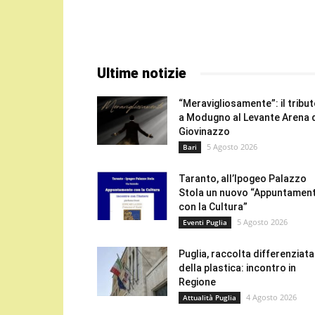
Ultime notizie
“Meravigliosamente”: il tribu
a Modugno al Levante Arena 
Giovinazzo
5 Agosto 2026
Bari
Taranto, all’Ipogeo Palazzo
Stola un nuovo “Appuntamen
con la Cultura”
5 Agosto 2026
Eventi Puglia
Puglia, raccolta differenziata
della plastica: incontro in
Regione
4 Agosto 2026
Attualità Puglia