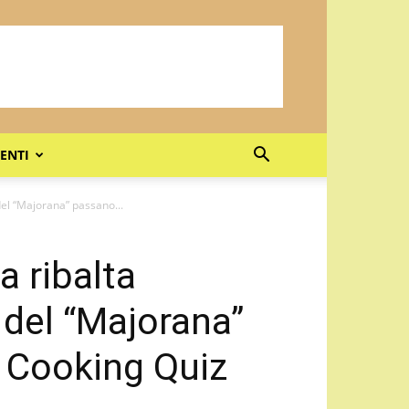
ENTI
 del “Majorana” passano...
la ribalta
 del “Majorana”
i Cooking Quiz