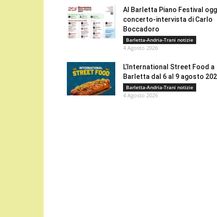
Al Barletta Piano Festival oggi
concerto-intervista di Carlo
Boccadoro
Barletta-Andria-Trani notizie
4 Agosto 2026
L’International Street Food a
Barletta dal 6 al 9 agosto 20
Barletta-Andria-Trani notizie
4 Agosto 2026