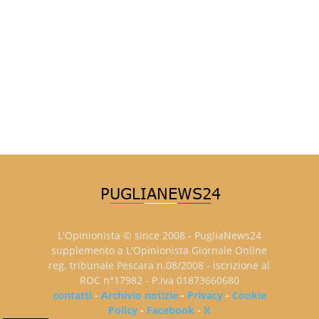
L'Opinionista © since 2008 - PugliaNews24
supplemento a L'Opinionista Giornale Online
reg. tribunale Pescara n.08/2008 - iscrizione al
ROC n°17982 - P.iva 01873660680
contatti
-
Archivio notizie
-
Privacy
-
Cookie
Policy
-
Facebook
-
X