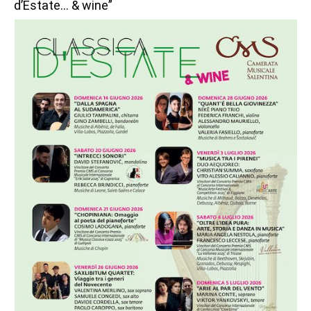
d’Estate… & wine”