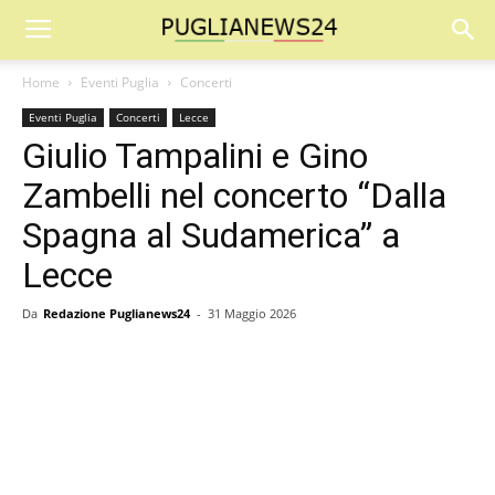
Home
Eventi Puglia
Concerti
Eventi Puglia
Concerti
Lecce
Giulio Tampalini e Gino
Zambelli nel concerto “Dalla
Spagna al Sudamerica” a
Lecce
Da
Redazione Puglianews24
-
31 Maggio 2026