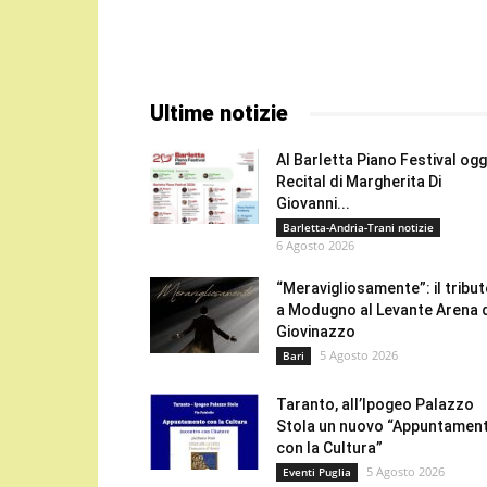
Ultime notizie
Al Barletta Piano Festival oggi
Recital di Margherita Di
Giovanni...
Barletta-Andria-Trani notizie
6 Agosto 2026
“Meravigliosamente”: il tribu
a Modugno al Levante Arena 
Giovinazzo
5 Agosto 2026
Bari
Taranto, all’Ipogeo Palazzo
Stola un nuovo “Appuntamen
con la Cultura”
5 Agosto 2026
Eventi Puglia