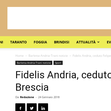
NI
TARANTO
FOGGIA
BRINDISI
ATTUALITÀ
EV
Home
Barletta-Andria-Trani notizie
Fidelis Andria, ceduto Felip
Barletta-Andria-Trani notizie
Sport
Fidelis Andria, ceduto
Brescia
Da
Redazione
-
24 Gennaio 2018