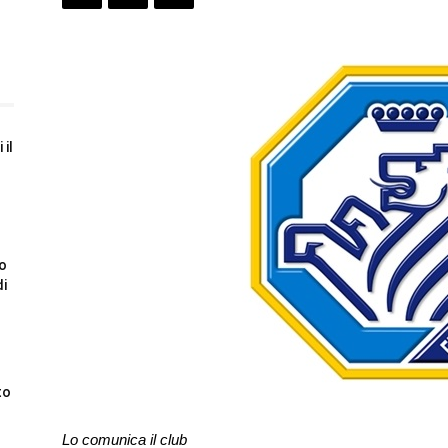
 il
to
di
to
Lo comunica il club