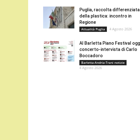
Puglia, raccolta differenziata
della plastica: incontro in
Regione
4 Agosto 2026
Attualità Puglia
Al Barletta Piano Festival oggi
concerto-intervista di Carlo
Boccadoro
Barletta-Andria-Trani notizie
4 Agosto 2026