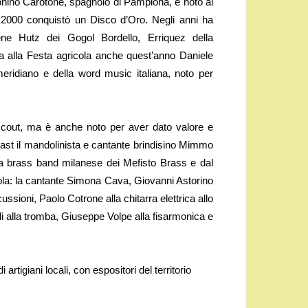
onino Carotone, spagnolo di Pamplona, è noto al
l 2000 conquistò un Disco d’Oro. Negli anni ha
e Hutz dei Gogol Bordello, Erriquez della
rna alla Festa agricola anche quest’anno Daniele
eridiano e della word music italiana, noto per
 scout, ma è anche noto per aver dato valore e
 cast il mandolinista e cantante brindisino Mimmo
 la brass band milanese dei Mefisto Brass e dal
ricola: la cantante Simona Cava, Giovanni Astorino
ussioni, Paolo Cotrone alla chitarra elettrica allo
i alla tromba, Giuseppe Volpe alla fisarmonica e
rtigiani locali, con espositori del territorio