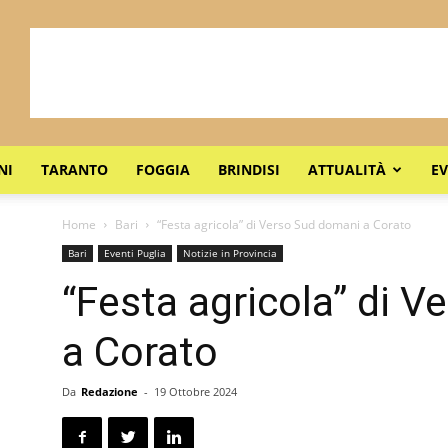
NI
TARANTO
FOGGIA
BRINDISI
ATTUALITÀ
EV
Home
Bari
“Festa agricola” di Verso Sud domani a Corato
Bari
Eventi Puglia
Notizie in Provincia
“Festa agricola” di 
a Corato
Da
Redazione
-
19 Ottobre 2024