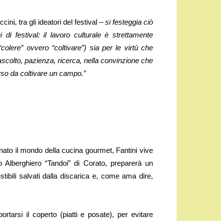
ni, tra gli ideatori del festival –
si festeggia ciò
i di festival: il lavoro culturale è strettamente
olere” ovvero “coltivare”) sia per le virtù che
 ascolto, pazienza, ricerca, nella convinzione che
erso da coltivare un campo.”
to il mondo della cucina gourmet, Fantini vive
uto Alberghiero “Tandoi” di Corato, preparerà un
ibili salvati dalla discarica e, come ama dire,
arsi il coperto (piatti e posate), per evitare