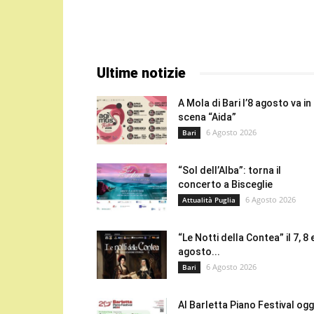
Ultime notizie
A Mola di Bari l’8 agosto va in
scena “Aida”
6 Agosto 2026
Bari
“Sol dell’Alba”: torna il
concerto a Bisceglie
6 Agosto 2026
Attualità Puglia
“Le Notti della Contea” il 7, 8 
agosto...
6 Agosto 2026
Bari
Al Barletta Piano Festival oggi