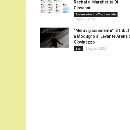
Recital di Margherita Di
Giovanni...
Barletta-Andria-Trani notizie
6 Agosto 2026
“Meravigliosamente”: il tribu
a Modugno al Levante Arena 
Giovinazzo
5 Agosto 2026
Bari