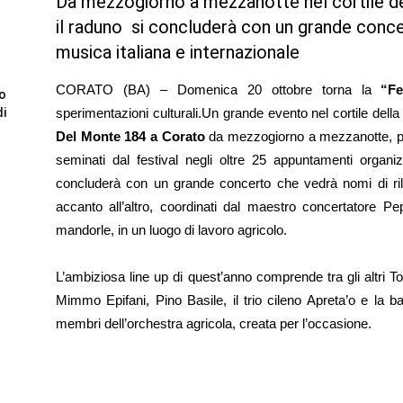
Da mezzogiorno a mezzanotte nel cortile de
il raduno si concluderà con un grande concer
musica italiana e internazionale
CORATO (BA) – Domenica 20 ottobre torna la
“Fe
to
sperimentazioni culturali.Un grande evento nel cortile dell
di
Del Monte 184 a Corato
da mezzogiorno a mezzanotte, per 
seminati dal festival negli oltre 25 appuntamenti orga
concluderà con un grande concerto che vedrà nomi di rili
accanto all’altro, coordinati dal maestro concertatore P
mandorle, in un luogo di lavoro agricolo.
L’ambiziosa line up di quest’anno comprende tra gli altri 
Mimmo Epifani, Pino Basile, il trio cileno Apreta’o e la b
membri dell’orchestra agricola, creata per l’occasione.