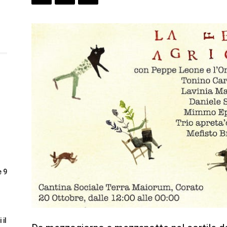
e 9
 il