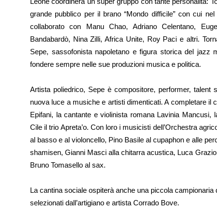
Leone coordinerà un super gruppo con tante personalità: T
grande pubblico per il brano “Mondo difficile” con cui ne
collaborato con Manu Chao, Adriano Celentano, Eugen
Bandabardò, Nina Zilli, Africa Unite, Roy Paci e altri. To
Sepe, sassofonista napoletano e figura storica del jazz m
fondere sempre nelle sue produzioni musica e politica.
Artista poliedrico, Sepe è compositore, performer, talent
nuova luce a musiche e artisti dimenticati. A completare il
Epifani, la cantante e violinista romana Lavinia Mancusi,
Cile il trio Apreta’o. Con loro i musicisti dell’Orchestra ag
al basso e al violoncello, Pino Basile al cupaphon e alle perc
shamisen, Gianni Masci alla chitarra acustica, Luca Graziol
Bruno Tomasello al sax.
La cantina sociale ospiterà anche una piccola campionaria di a
selezionati dall’artigiano e artista Corrado Bove.