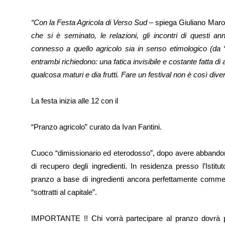
“Con la Festa Agricola di Verso Sud
– spiega Giuliano Marocci
che si è seminato, le relazioni, gli incontri di questi ann
connesso a quello agricolo sia in senso etimologico (da “c
entrambi richiedono: una fatica invisibile e costante fatta di
qualcosa maturi e dia frutti. Fare un festival non è così div
La festa inizia alle 12 con il
“Pranzo agricolo” curato da Ivan Fantini.
Cuoco “dimissionario ed eterodosso”, dopo avere abbandona
di recupero degli ingredienti. In residenza presso l’Istit
pranzo a base di ingredienti ancora perfettamente commest
“sottratti al capitale”.
IMPORTANTE !! Chi vorrà partecipare al pranzo dovrà port