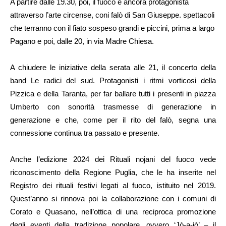
A partire dalle 19.30, poi, il fuoco è ancora protagonista
attraverso l’arte circense, coni falò di San Giuseppe. spettacoli
che terranno con il fiato sospeso grandi e piccini, prima a largo
Pagano e poi, dalle 20, in via Madre Chiesa.
A chiudere le iniziative della serata alle 21, il concerto della
band Le radici del sud. Protagonisti i ritmi vorticosi della
Pizzica e della Taranta, per far ballare tutti i presenti in piazza
Umberto con sonorità trasmesse di generazione in
generazione e che, come per il rito del falò, segna una
connessione continua tra passato e presente.
Anche l’edizione 2024 dei Rituali nojani del fuoco vede
riconoscimento della Regione Puglia, che le ha inserite nel
Registro dei rituali festivi legati al fuoco, istituito nel 2019.
Quest’anno si rinnova poi la collaborazione con i comuni di
Corato e Quasano, nell’ottica di una reciproca promozione
degli eventi della tradizione popolare, ovvero ‘Jò-a-jò’ – il