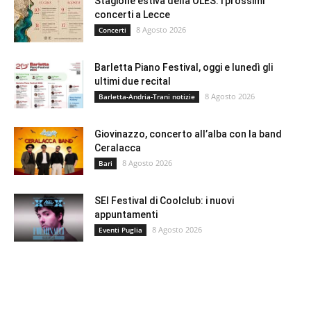
Stagione estiva della OLES: i prossimi
concerti a Lecce
8 Agosto 2026
Concerti
Barletta Piano Festival, oggi e lunedì gli
ultimi due recital
8 Agosto 2026
Barletta-Andria-Trani notizie
Giovinazzo, concerto all’alba con la band
Ceralacca
8 Agosto 2026
Bari
SEI Festival di Coolclub: i nuovi
appuntamenti
8 Agosto 2026
Eventi Puglia