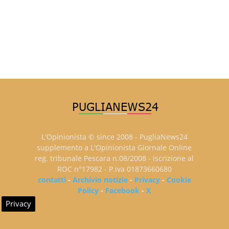
L'Opinionista © since 2008 - PugliaNews24
supplemento a L'Opinionista Giornale Online
reg. tribunale Pescara n.08/2008 - iscrizione al
ROC n°17982 - P.iva 01873660680
contatti
-
Archivio notizie
-
Privacy
-
Cookie
Policy
-
Facebook
-
X
Privacy