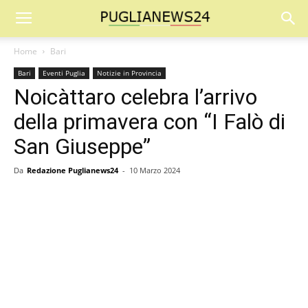
Home
Bari
Bari
Eventi Puglia
Notizie in Provincia
Noicàttaro celebra l’arrivo
della primavera con “I Falò di
San Giuseppe”
Da
Redazione Puglianews24
-
10 Marzo 2024