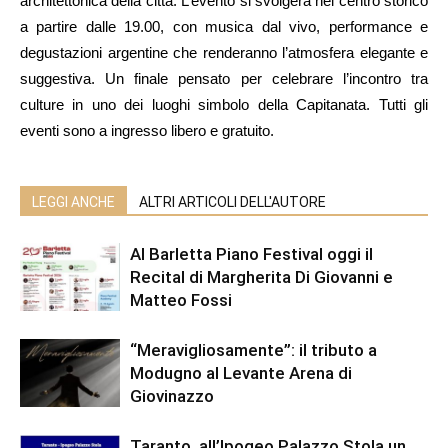
architettonica della città. L’evento si svolgerà nel centro storico
a partire dalle 19.00, con musica dal vivo, performance e
degustazioni argentine che renderanno l’atmosfera elegante e
suggestiva. Un finale pensato per celebrare l’incontro tra
culture in uno dei luoghi simbolo della Capitanata. Tutti gli
eventi sono a ingresso libero e gratuito.
LEGGI ANCHE
ALTRI ARTICOLI DELL'AUTORE
Al Barletta Piano Festival oggi il
Recital di Margherita Di Giovanni e
Matteo Fossi
“Meravigliosamente”: il tributo a
Modugno al Levante Arena di
Giovinazzo
Taranto, all’Ipogeo Palazzo Stola un