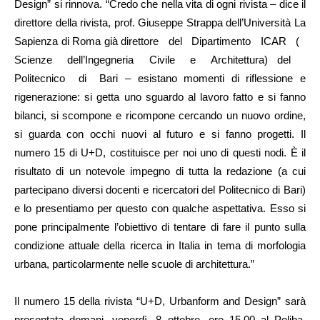
Design” si rinnova. “Credo che nella vita di ogni rivista – dice il
direttore della rivista, prof. Giuseppe Strappa dell’Università La
Sapienza di Roma già direttore del Dipartimento ICAR (
Scienze dell’Ingegneria Civile e Architettura) del
Politecnico di Bari – esistano momenti di riflessione e
rigenerazione: si getta uno sguardo al lavoro fatto e si fanno
bilanci, si scompone e ricompone cercando un nuovo ordine,
si guarda con occhi nuovi al futuro e si fanno progetti. Il
numero 15 di U+D, costituisce per noi uno di questi nodi. È il
risultato di un notevole impegno di tutta la redazione (a cui
partecipano diversi docenti e ricercatori del Politecnico di Bari)
e lo presentiamo per questo con qualche aspettativa. Esso si
pone principalmente l’obiettivo di tentare di fare il punto sulla
condizione attuale della ricerca in Italia in tema di morfologia
urbana, particolarmente nelle scuole di architettura.”
Il numero 15 della rivista “U+D, Urbanform and Design” sarà
presentata domani, venerdì, 8 ottobre, ore 15,00 al Poliba,