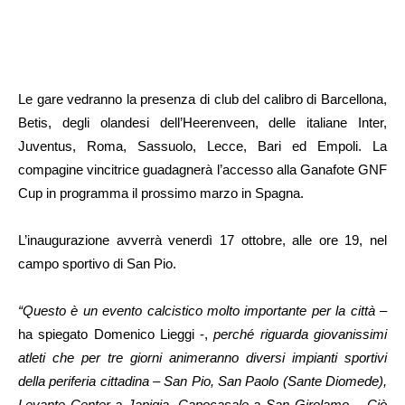
Le gare vedranno la presenza di club del calibro di Barcellona,
Betis, degli olandesi dell’Heerenveen, delle italiane Inter,
Juventus, Roma, Sassuolo, Lecce, Bari ed Empoli. La
compagine vincitrice guadagnerà l’accesso alla Ganafote GNF
Cup in programma il prossimo marzo in Spagna.
L’inaugurazione avverrà venerdì 17 ottobre, alle ore 19, nel
campo sportivo di San Pio.
“Questo è un evento calcistico molto importante per la città –
ha spiegato Domenico Lieggi -,
perché riguarda giovanissimi
atleti che per tre giorni animeranno diversi impianti sportivi
della periferia cittadina – San Pio, San Paolo (Sante Diomede),
Levante Center a Japigia, Capocasale a San Girolamo -. Ciò