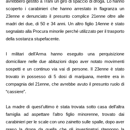
avrebbero gestito a Trani un giro di spaccio di droga. Lo hanno
scoperto i carabinieri che hanno arrestato in flagranza un
23enne e denunciato il presunto complice 21enne oltre alle
madri dei due, di 50 e 34 anni. Un altro figlio 14enne è stato
segnalato alla Procura minorile perché utilizzato per il trasporto
della sostanza stupefacente.
I militari dell’Arma hanno eseguito una perquisizione
domiciliare nelle due abitazioni dopo aver notato movimenti
sospetti e un continuo via vai di persone. Il 23enne è stato
trovato in possesso di 5 dosi di marijuana, mentre era in
compagnia del 21enne, che avrebbe avuto il presunto ruolo di
“cassiere”.
La madre di quest’ultimo è stata trovata sotto casa dell’altra
famiglia ad aspettare l’altro figlio minorenne, trovato dai
carabinieri per le scale con uno zainetto sulle spalle, dopo aver
preso la droga da quella che gli investigatori ritengono la