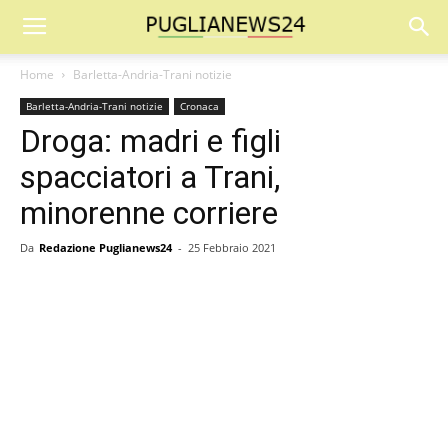
Home
Barletta-Andria-Trani notizie
Barletta-Andria-Trani notizie
Cronaca
Droga: madri e figli
spacciatori a Trani,
minorenne corriere
Da
Redazione Puglianews24
-
25 Febbraio 2021