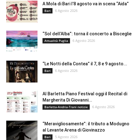
A Mola di Bari l’8 agosto va in scena “Aida”
6 Agosto 2026
Bari
“Sol dell’Alba”: torna il concerto a Bisceglie
6 Agosto 2026
Attualità Puglia
“Le Notti della Contea” il 7, 8 e 9 agosto...
6 Agosto 2026
Bari
Al Barletta Piano Festival oggi il Recital di
Margherita Di Giovanni...
6 Agosto 2026
Barletta-Andria-Trani notizie
“Meravigliosamente”: il tributo a Modugno
al Levante Arena di Giovinazzo
5 Agosto 2026
Bari