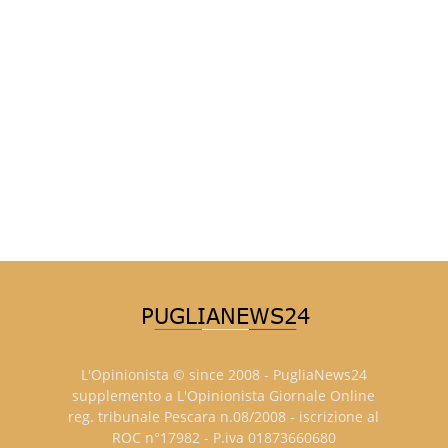
L'Opinionista © since 2008 - PugliaNews24
supplemento a L'Opinionista Giornale Online
reg. tribunale Pescara n.08/2008 - iscrizione al
ROC n°17982 - P.iva 01873660680