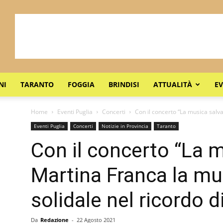
NI
TARANTO
FOGGIA
BRINDISI
ATTUALITÀ
EV
Home
Eventi Puglia
Concerti
Con il concerto “La musica salva
Eventi Puglia
Concerti
Notizie in Provincia
Taranto
Con il concerto “La m
Martina Franca la mu
solidale nel ricordo d
Da
Redazione
-
22 Agosto 2021