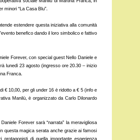
 Cooperativa sociale Manilù di Martina Franca, in
er minori “La Casa Blu”.
intende estendere questa iniziativa alla comunità
’evento benefico dando il loro simbolico e fattivo
niele Forever, con special guest Nello Daniele e
rà lunedì 23 agosto (ingresso ore 20.30 – inizio
tina Franca.
i € 10,00, per gli under 16 è ridotto a € 5 (info e
ativa Manilù, è organizzato da Carlo Dilonardo
Daniele Forever sarà “narrata” la meravigliosa
 in questa magica serata anche grazie ai famosi
i protagonisti di quella importante esperienza