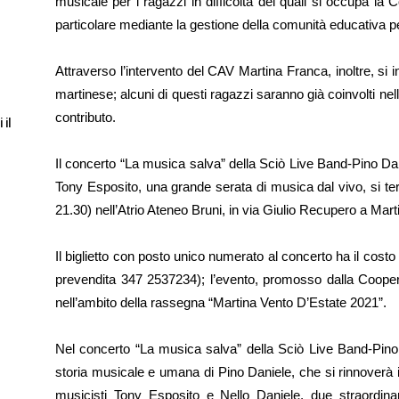
musicale per i ragazzi in difficoltà dei quali si occupa la
particolare mediante la gestione della comunità educativa p
Attraverso l’intervento del CAV Martina Franca, inoltre, si 
martinese; alcuni di questi ragazzi saranno già coinvolti nell
contributo.
 il
Il concerto “La musica salva” della Sciò Live Band-Pino Da
Tony Esposito, una grande serata di musica dal vivo, si ter
21.30) nell’Atrio Ateneo Bruni, in via Giulio Recupero a Mar
Il biglietto con posto unico numerato al concerto ha il costo d
prevendita 347 2537234); l’evento, promosso dalla Cooper
nell’ambito della rassegna “Martina Vento D’Estate 2021”.
Nel concerto “La musica salva” della Sciò Live Band-Pino 
storia musicale e umana di Pino Daniele, che si rinnoverà
musicisti Tony Esposito e Nello Daniele, due straordinar