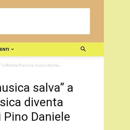
ENTI
” a Martina Franca la musica diventa...
usica salva” a
sica diventa
i Pino Daniele