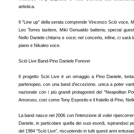
artistica.
Il “Line up” della serata comprende Vincenzo Sciò voce, 
Leo Torres tastiere, Miki Genualdo batteria; special gue
Nello Daniele chitarra e voce; nel concerto, infine, ci sarà 
piano e Nikaleo voce.
Sciò Live Band-Pino Daniele Forever
Il progetto Sciò Live è un omaggio a Pino Daniele, lontan
partenopeo, con una band d’eccezione, unica a poter vantare
nazionale con i più grandi protagonisti del “Neapolitan Po
Amoruso, così come Tony Esposito e il fratello di Pino, Nell
La band nasce nel 2006 con l’intenzione di voler ripercorrere
Daniele, in particolare quella dei suoi esordi, ispirandosi p
del 1984 “Sciò Live”, riscuotendo in tutti questi anni entusias