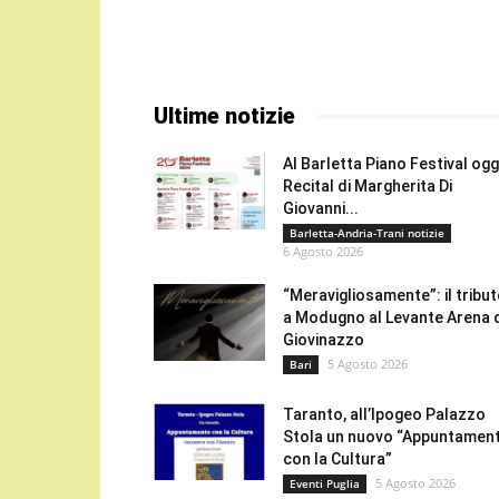
Ultime notizie
Al Barletta Piano Festival oggi
Recital di Margherita Di
Giovanni...
Barletta-Andria-Trani notizie
6 Agosto 2026
“Meravigliosamente”: il tribu
a Modugno al Levante Arena 
Giovinazzo
5 Agosto 2026
Bari
Taranto, all’Ipogeo Palazzo
Stola un nuovo “Appuntamen
con la Cultura”
5 Agosto 2026
Eventi Puglia