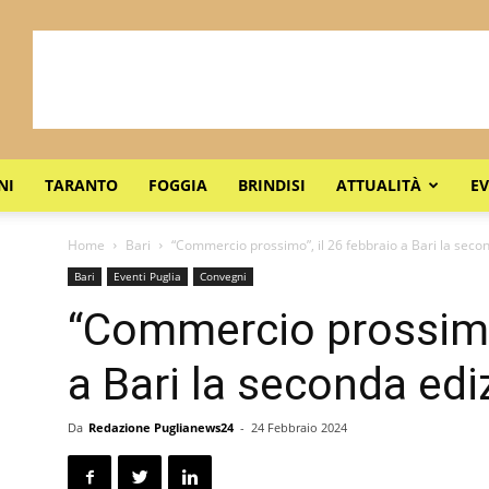
NI
TARANTO
FOGGIA
BRINDISI
ATTUALITÀ
EV
Home
Bari
“Commercio prossimo”, il 26 febbraio a Bari la seco
Bari
Eventi Puglia
Convegni
“Commercio prossimo”
a Bari la seconda edi
Da
Redazione Puglianews24
-
24 Febbraio 2024