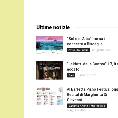
Ultime notizie
“Sol dell’Alba”: torna il
concerto a Bisceglie
6 Agosto 2026
Attualità Puglia
“Le Notti della Contea” il 7, 8 
agosto...
6 Agosto 2026
Bari
Al Barletta Piano Festival oggi
Recital di Margherita Di
Giovanni...
Barletta-Andria-Trani notizie
6 Agosto 2026