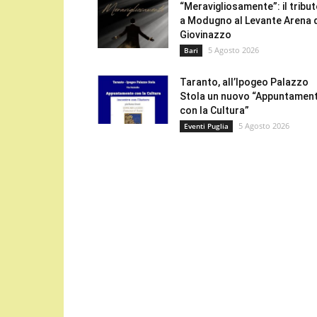
“Meravigliosamente”: il tribu
a Modugno al Levante Arena 
Giovinazzo
5 Agosto 2026
Bari
Taranto, all’Ipogeo Palazzo
Stola un nuovo “Appuntamen
con la Cultura”
5 Agosto 2026
Eventi Puglia