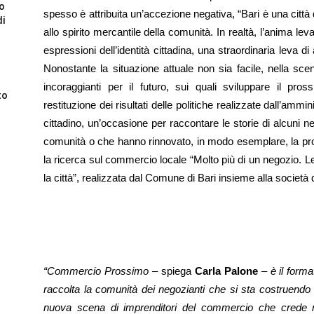
to
spesso è attribuita un’accezione negativa, “Bari è una città 
di
allo spirito mercantile della comunità. In realtà, l’anima lev
espressioni dell’identità cittadina, una straordinaria leva di
Nonostante la situazione attuale non sia facile, nella sce
incoraggianti per il futuro, sui quali sviluppare il p
to
restituzione dei risultati delle politiche realizzate dall’
cittadino, un’occasione per raccontare le storie di alcuni n
comunità o che hanno rinnovato, in modo esemplare, la prop
la ricerca sul commercio locale “Molto più di un negozio. L
la città”, realizzata dal Comune di Bari insieme alla socie
“Commercio Prossimo
– spiega
Carla Palone
–
è il form
raccolta la comunità dei negozianti che si sta costruendo
nuova scena di imprenditori del commercio che crede ne