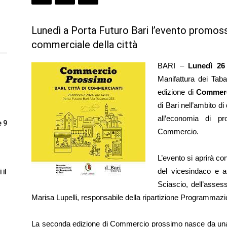
Lunedì a Porta Futuro Bari l’evento promo
commerciale della città
BARI –
Lunedì 26 
Manifattura dei Tab
edizione di
Commerc
di Bari nell’ambito d
all’economia di pr
e 9
Commercio.
L’evento si aprirà con
del vicesindaco e a
 il
Sciascio, dell’asses
Marisa Lupelli, responsabile della ripartizione Programma
La seconda edizione di Commercio prossimo nasce da una r