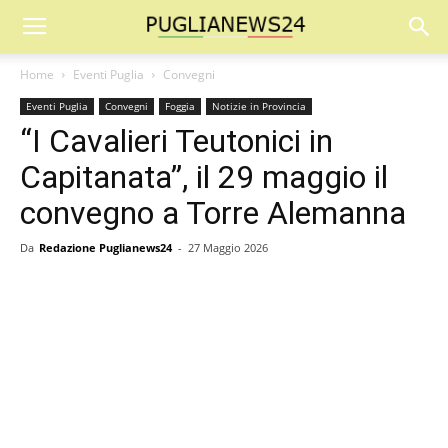
Home
Eventi Puglia
Convegni
Eventi Puglia
Convegni
Foggia
Notizie in Provincia
“I Cavalieri Teutonici in
Capitanata”, il 29 maggio il
convegno a Torre Alemanna
Da
Redazione Puglianews24
-
27 Maggio 2026