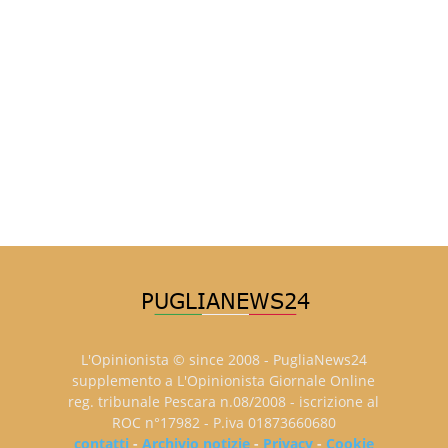
L'Opinionista © since 2008 - PugliaNews24
supplemento a L'Opinionista Giornale Online
reg. tribunale Pescara n.08/2008 - iscrizione al
ROC n°17982 - P.iva 01873660680
contatti
-
Archivio notizie
-
Privacy
-
Cookie