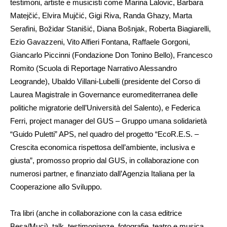
testimoni, artiste e musicisti come Marina Lalovic, Barbara
Matejčić, Elvira Mujčić, Gigi Riva, Randa Ghazy, Marta
Serafini, Božidar Stanišić, Diana Bošnjak, Roberta Biagiarelli,
Ezio Gavazzeni, Vito Alfieri Fontana, Raffaele Gorgoni,
Giancarlo Piccinni (Fondazione Don Tonino Bello), Francesco
Romito (Scuola di Reportage Narrativo Alessandro
Leogrande), Ubaldo Villani-Lubelli (presidente del Corso di
Laurea Magistrale in Governance euromediterranea delle
politiche migratorie dell’Università del Salento), e Federica
Ferri, project manager del GUS – Gruppo umana solidarietà
“Guido Puletti” APS, nel quadro del progetto “EcoR.E.S. –
Crescita economica rispettosa dell’ambiente, inclusiva e
giusta”, promosso proprio dal GUS, in collaborazione con
numerosi partner, e finanziato dall’Agenzia Italiana per la
Cooperazione allo Sviluppo.
Tra libri (anche in collaborazione con la casa editrice
Besa/Muci), talk, testimonianze, fotografie, teatro e musica,