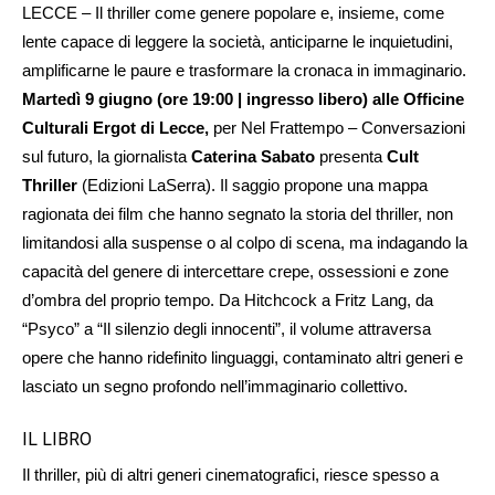
LECCE – Il thriller come genere popolare e, insieme, come
lente capace di leggere la società, anticiparne le inquietudini,
amplificarne le paure e trasformare la cronaca in immaginario.
Martedì 9 giugno (ore 19:00 | ingresso libero) alle Officine
Culturali Ergot di Lecce,
per Nel Frattempo – Conversazioni
sul futuro, la giornalista
Caterina Sabato
presenta
Cult
Thriller
(Edizioni LaSerra). Il saggio propone una mappa
ragionata dei film che hanno segnato la storia del thriller, non
limitandosi alla suspense o al colpo di scena, ma indagando la
capacità del genere di intercettare crepe, ossessioni e zone
d’ombra del proprio tempo. Da Hitchcock a Fritz Lang, da
“Psyco” a “Il silenzio degli innocenti”, il volume attraversa
opere che hanno ridefinito linguaggi, contaminato altri generi e
lasciato un segno profondo nell’immaginario collettivo.
IL LIBRO
Il thriller, più di altri generi cinematografici, riesce spesso a