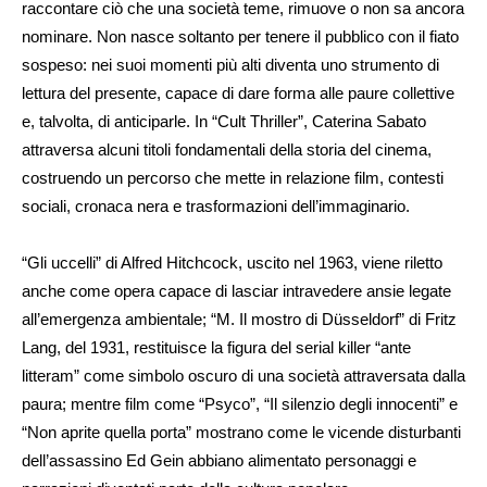
raccontare ciò che una società teme, rimuove o non sa ancora
nominare. Non nasce soltanto per tenere il pubblico con il fiato
sospeso: nei suoi momenti più alti diventa uno strumento di
lettura del presente, capace di dare forma alle paure collettive
e, talvolta, di anticiparle. In “Cult Thriller”, Caterina Sabato
attraversa alcuni titoli fondamentali della storia del cinema,
costruendo un percorso che mette in relazione film, contesti
sociali, cronaca nera e trasformazioni dell’immaginario.
“Gli uccelli” di Alfred Hitchcock, uscito nel 1963, viene riletto
anche come opera capace di lasciar intravedere ansie legate
all’emergenza ambientale; “M. Il mostro di Düsseldorf” di Fritz
Lang, del 1931, restituisce la figura del serial killer “ante
litteram” come simbolo oscuro di una società attraversata dalla
paura; mentre film come “Psyco”, “Il silenzio degli innocenti” e
“Non aprite quella porta” mostrano come le vicende disturbanti
dell’assassino Ed Gein abbiano alimentato personaggi e