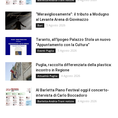
Barletta-Andria-Trani notizie
“Meravigliosamente”: il tributo a Modugno
al Levante Arena di Giovinazzo
5 Agosto 2026
Bari
Taranto, all’Ipogeo Palazzo Stola un nuovo
“Appuntamento con la Cultura”
5 Agosto 2026
Eventi Puglia
Puglia, raccolta differenziata della plastica:
incontro in Regione
4 Agosto 2026
Attualità Puglia
Al Barletta Piano Festival oggi il concerto-
intervista di Carlo Boccadoro
4 Agosto 2026
Barletta-Andria-Trani notizie