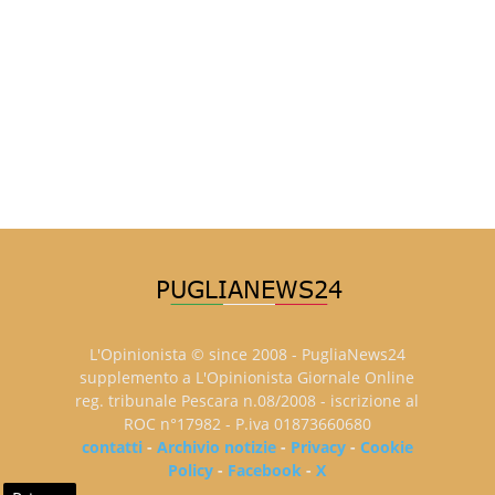
L'Opinionista © since 2008 - PugliaNews24
supplemento a L'Opinionista Giornale Online
reg. tribunale Pescara n.08/2008 - iscrizione al
ROC n°17982 - P.iva 01873660680
contatti
-
Archivio notizie
-
Privacy
-
Cookie
Policy
-
Facebook
-
X