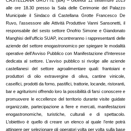
CASTELLANA GROTTE (BA) – Giovedì 12 settembre 2019
alle ore 18.30 presso la Sala delle Cerimonie del Palazzo
Municipale il Sindaco di Castellana Grotte Francesco De
Ruvo, l’assessore alle Attività Produttive Vanni Sansonetti, il
responsabile del sesto settore Onofrio Simone e Giandonato
Manghisi dell’ufficio SUAP, incontreranno i rappresentanti delle
aziende del settore enogastronomico per spiegare le modalità
operative dell’Avviso Pubblico con Manifestazione d’Interesse
dedicata al settore. L’avviso pubblico si rivolge alle aziende
castellanesi del settore agroalimentare quali: frantoiani e
produttori di olio extravergine di oliva, cantine vinicole,
caseifici, prodotti da forno, pastifici, trattorie, locande, ristoranti,
bar e agriturismi offrendo loro la possibilità di farsi conoscere e
promuovere le eccellenze del territorio durante visite guidate
organizzate, partecipazione a fiere e mercati, manifestazioni
enogastronomiche, turistiche, culturali e di spettacolo.
L’obiettivo è quello di creare un elenco al quale l’ente potrà
attingere per selezionare gli operatori volta per volta sulla base