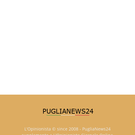
L'Opinionista © since 2008 - PugliaNews24