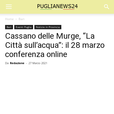
Home
Bari
Bari
Eventi Puglia
Notizie in Provincia
Cassano delle Murge, “La
Città sull’acqua”: il 28 marzo
conferenza online
Da
Redazione
-
27 Marzo 2021