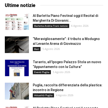
Ultime notizie
Al Barletta Piano Festival oggi il Recital di
Margherita Di Giovanni...
6 Agosto 2026
Barletta-Andria-Trani notizie
“Meravigliosamente”: il tributo a Modugno
al Levante Arena di Giovinazzo
5 Agosto 2026
Bari
Taranto, all’Ipogeo Palazzo Stola un nuovo
“Appuntamento con la Cultura”
5 Agosto 2026
Eventi Puglia
Puglia, raccolta differenziata della plastica:
incontro in Regione
4 Agosto 2026
Attualità Puglia