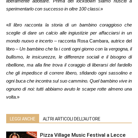
liberamente adottare. Prima del lockdown siamo riusciti a
sperimentarlo con successo in oltre 100 classi
.»
«
Il libro racconta la storia di un bambino coraggioso che
sceglie di dare un calcio alle ingiustizie per affacciarsi in un
mondo nuovo e incerto
– racconta Rosa Cambara, autrice del
libro –
Un bambino che fa i conti ogni giorno con la vergogna, il
bullismo, le insicurezze, le differenze sociali e il bisogno di
ribellione, ma alla fine trova il coraggio di liberarsi del fardello
che gli impedisce di correre libero, sfidando ogni sassolino e
ogni buca che incontra sul suo cammino. Quel bambino vive in
ognuno di noi: tutti abbiamo avuto le scarpe rotte almeno una
volta.
»
LEGGI ANCHE
ALTRI ARTICOLI DELL'AUTORE
Pizza Village Music Festival a Lecce