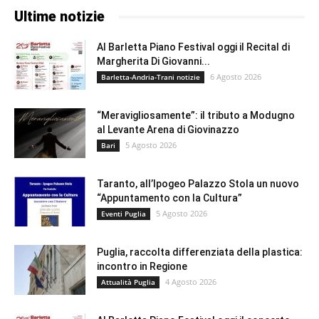
Ultime notizie
Al Barletta Piano Festival oggi il Recital di
Margherita Di Giovanni...
6 Agosto 2026
Barletta-Andria-Trani notizie
“Meravigliosamente”: il tributo a Modugno
al Levante Arena di Giovinazzo
5 Agosto 2026
Bari
Taranto, all’Ipogeo Palazzo Stola un nuovo
“Appuntamento con la Cultura”
5 Agosto 2026
Eventi Puglia
Puglia, raccolta differenziata della plastica:
incontro in Regione
4 Agosto 2026
Attualità Puglia