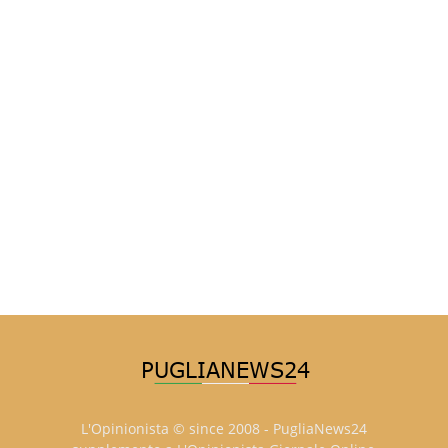
L'Opinionista © since 2008 - PugliaNews24