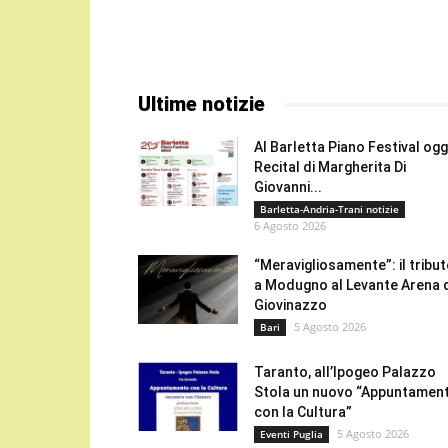
Ultime notizie
Al Barletta Piano Festival oggi
Recital di Margherita Di
Giovanni...
Barletta-Andria-Trani notizie
6 Agosto 2026
“Meravigliosamente”: il tribu
a Modugno al Levante Arena 
Giovinazzo
5 Agosto 2026
Bari
Taranto, all’Ipogeo Palazzo
Stola un nuovo “Appuntamen
con la Cultura”
5 Agosto 2026
Eventi Puglia