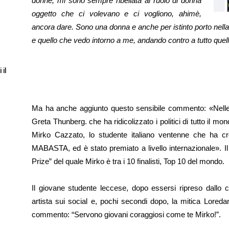
donne, mi sono sempre ribellata al ruolo di donna
oggetto che ci volevano e ci vogliono, ahimè,
ancora dare. Sono una donna e anche per istinto porto nella
e quello che vedo intorno a me, andando contro a tutto quel
 il
Ma ha anche aggiunto questo sensibile commento: «Nelle
Greta Thunberg. che ha ridicolizzato i politici di tutto il mo
Mirko Cazzato, lo studente italiano ventenne che ha cr
MABASTA, ed è stato premiato a livello internazionale». Il 
Prize” del quale Mirko è tra i 10 finalisti, Top 10 del mondo.
Il giovane studente leccese, dopo essersi ripreso dallo 
artista sui social e, pochi secondi dopo, la mitica Loreda
commento: “Servono giovani coraggiosi come te Mirko!”.