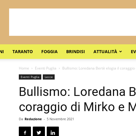
NI
TARANTO
FOGGIA
BRINDISI
ATTUALITÀ
EV
Home
Eventi Puglia
Bullismo: Loredana Bertè elogia il coraggio
Eventi Puglia
Lecce
Bullismo: Loredana Be
coraggio di Mirko e 
Da
Redazione
-
5 Novembre 2021