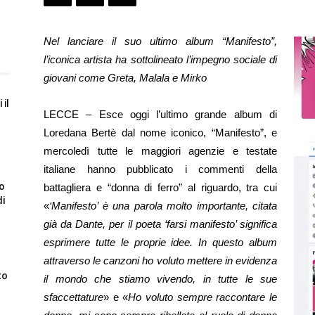
Nel lanciare il suo ultimo album “Manifesto”,
l’iconica artista ha sottolineato l’impegno sociale di
giovani come Greta, Malala e Mirko
 il
LECCE – Esce oggi l’ultimo grande album di
Loredana Bertè dal nome iconico, “Manifesto”, e
mercoledì tutte le maggiori agenzie e testate
italiane hanno pubblicato i commenti della
to
battagliera e “donna di ferro” al riguardo, tra cui
di
«
‘Manifesto’ è una parola molto importante, citata
già da Dante, per il poeta ‘farsi manifesto’ significa
esprimere tutte le proprie idee. In questo album
attraverso le canzoni ho voluto mettere in evidenza
to
il mondo che stiamo vivendo, in tutte le sue
sfaccettature
» e «
Ho voluto sempre raccontare le