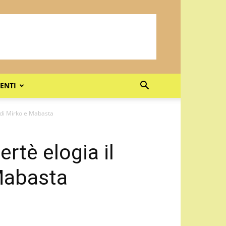
ENTI
 di Mirko e Mabasta
rtè elogia il
Mabasta