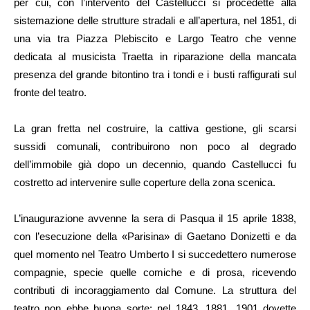
per cui, con l’intervento del Castellucci si procedette alla
sistemazione delle strutture stradali e all’apertura, nel 1851, di
una via tra Piazza Plebiscito e Largo Teatro che venne
dedicata al musicista Traetta in riparazione della mancata
presenza del grande bitontino tra i tondi e i busti raffigurati sul
fronte del teatro.
La gran fretta nel costruire, la cattiva gestione, gli scarsi
sussidi comunali, contribuirono non poco al degrado
dell’immobile già dopo un decennio, quando Castellucci fu
costretto ad intervenire sulle coperture della zona scenica.
L’inaugurazione avvenne la sera di Pasqua il 15 aprile 1838,
con l’esecuzione della «Parisina» di Gaetano Donizetti e da
quel momento nel Teatro Umberto I si succedettero numerose
compagnie, specie quelle comiche e di prosa, ricevendo
contributi di incoraggiamento dal Comune. La struttura del
teatro non ebbe buona sorte: nel 1843, 1881, 1901 dovette