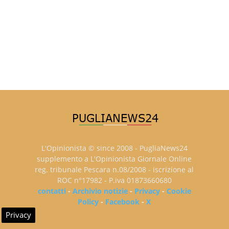
L'Opinionista © since 2008 - PugliaNews24
supplemento a L'Opinionista Giornale Online
reg. tribunale Pescara n.08/2008 - iscrizione al
ROC n°17982 - P.iva 01873660680
contatti
-
Archivio notizie
-
Privacy
-
Cookie
Policy
-
Facebook
-
X
Privacy