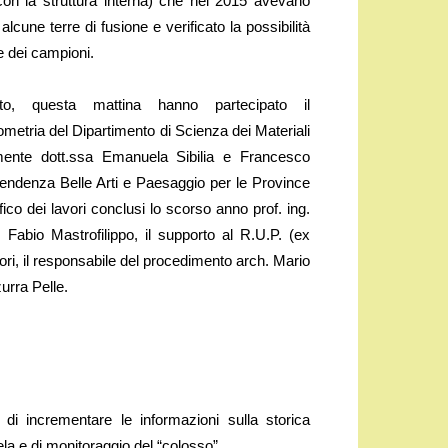
con la struttura interna) che nel 2015 avevano
 alcune terre di fusione e verificato la possibilità
e dei campioni.
vento, questa mattina hanno partecipato il
ometria del Dipartimento di Scienza dei Materiali
vamente dott.ssa Emanuela Sibilia e Francesco
ntendenza Belle Arti e Paesaggio per le Province
fico dei lavori conclusi lo scorso anno prof. ing.
. Fabio Mastrofilippo, il supporto al R.U.P. (ex
ri, il responsabile del procedimento arch. Mario
zurra Pelle.
o di incrementare le informazioni sulla storica
tela e di monitoraggio del “colosso”.