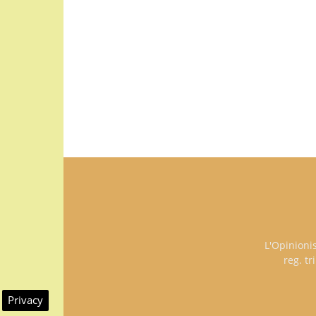
L'Opinioni
reg. t
Privacy