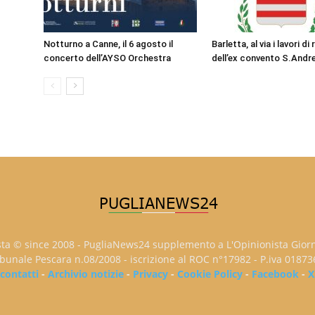
Notturno a Canne, il 6 agosto il
Barletta, al via i lavori di
concerto dell’AYSO Orchestra
dell’ex convento S.Andr
sta © since 2008 - PugliaNews24 supplemento a L'Opinionista Gior
ribunale Pescara n.08/2008 - iscrizione al ROC n°17982 - P.iva 0187
contatti
-
Archivio notizie
-
Privacy
-
Cookie Policy
-
Facebook
-
X