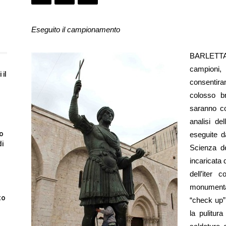
Eseguito il campionamento
BARLETTA 
campioni,
 il
consentiran
colosso b
saranno co
analisi de
to
eseguite d
di
Scienza de
incaricata
dell’iter 
monumental
to
“check up” 
la pulitur