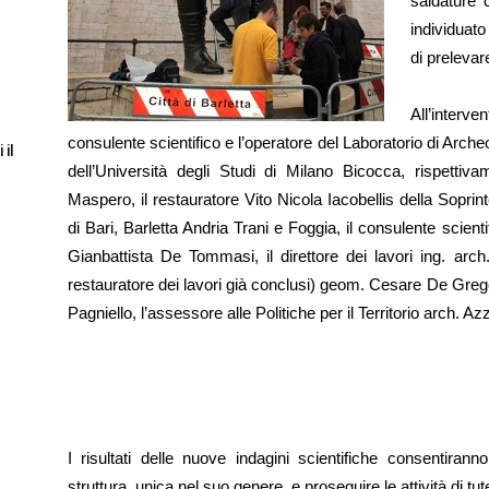
saldature 
individuato
di prelevar
All’inter
consulente scientifico e l’operatore del Laboratorio di Arche
 il
dell’Università degli Studi di Milano Bicocca, rispetti
Maspero, il restauratore Vito Nicola Iacobellis della Sopri
di Bari, Barletta Andria Trani e Foggia, il consulente scienti
Gianbattista De Tommasi, il direttore dei lavori ing. arch
restauratore dei lavori già conclusi) geom. Cesare De Grego
Pagniello, l’assessore alle Politiche per il Territorio arch. Az
I risultati delle nuove indagini scientifiche consentirann
struttura, unica nel suo genere, e proseguire le attività di tu