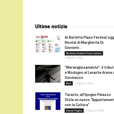
Ultime notizie
Al Barletta Piano Festival oggi
Recital di Margherita Di
Giovanni...
Barletta-Andria-Trani notizie
6 Agosto 2026
“Meravigliosamente”: il tribu
a Modugno al Levante Arena 
Giovinazzo
5 Agosto 2026
Bari
Taranto, all’Ipogeo Palazzo
Stola un nuovo “Appuntamen
con la Cultura”
5 Agosto 2026
Eventi Puglia