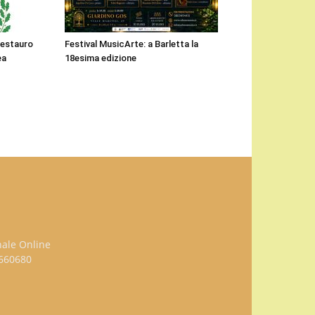
 restauro
Festival MusicArte: a Barletta la
ea
18esima edizione
nale Online
3660680