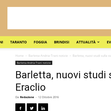
NI
TARANTO
FOGGIA
BRINDISI
ATTUALITÀ
EV
Home
Barletta-Andria-Trani notizie
Barletta, nuovi studi sulla st
Barletta-Andria-Trani notizie
Barletta, nuovi studi 
Eraclio
Da
Redazione
-
12 Ottobre 2016