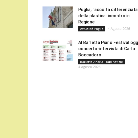
Puglia, raccolta differenziata
della plastica: incontro in
Regione
4 Agosto 2026
Attualità Puglia
Al Barletta Piano Festival oggi
concerto-intervista di Carlo
Boccadoro
Barletta-Andria-Trani notizie
4 Agosto 2026