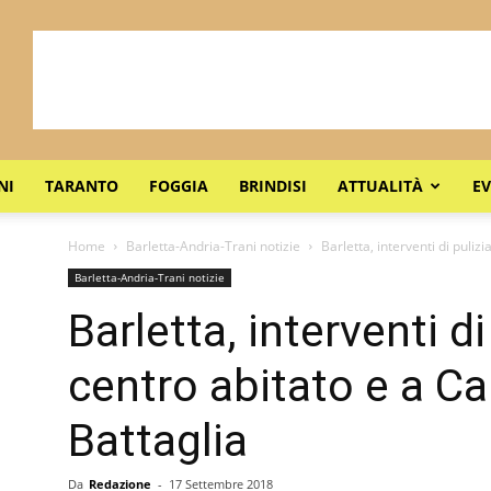
NI
TARANTO
FOGGIA
BRINDISI
ATTUALITÀ
EV
Home
Barletta-Andria-Trani notizie
Barletta, interventi di puliz
Barletta-Andria-Trani notizie
Barletta, interventi di
centro abitato e a Ca
Battaglia
Da
Redazione
-
17 Settembre 2018