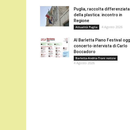
Puglia, raccolta differenziata
della plastica: incontro in
Regione
4 Agosto 2026
Attualità Puglia
Al Barletta Piano Festival oggi
concerto-intervista di Carlo
Boccadoro
Barletta-Andria-Trani notizie
4 Agosto 2026