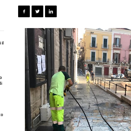
 il
to
di
to