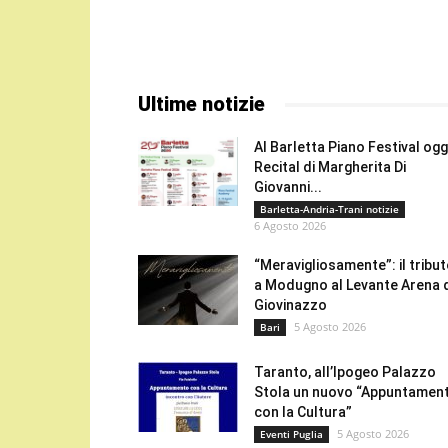
Ultime notizie
Al Barletta Piano Festival oggi
Recital di Margherita Di
Giovanni...
Barletta-Andria-Trani notizie
6 Agosto 2026
“Meravigliosamente”: il tribu
a Modugno al Levante Arena 
Giovinazzo
5 Agosto 2026
Bari
Taranto, all’Ipogeo Palazzo
Stola un nuovo “Appuntamen
con la Cultura”
5 Agosto 2026
Eventi Puglia