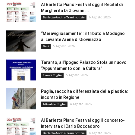
Al Barletta Piano Festival oggi il Recital di
Margherita Di Giovanni...
6 Agosto 2026
Barletta-Andria-Trani notizie
“Meravigliosamente”: il tributo a Modugno
al Levante Arena di Giovinazzo
5 Agosto 2026
Bari
Taranto, all’Ipogeo Palazzo Stola un nuovo
“Appuntamento con la Cultura”
5 Agosto 2026
Eventi Puglia
Puglia, raccolta differenziata della plastica:
incontro in Regione
4 Agosto 2026
Attualità Puglia
Al Barletta Piano Festival oggi il concerto-
intervista di Carlo Boccadoro
4 Agosto 2026
Barletta-Andria-Trani notizie