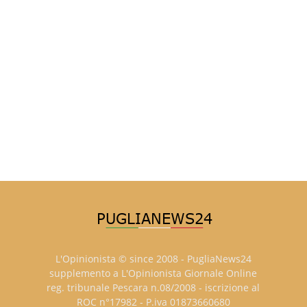
L'Opinionista © since 2008 - PugliaNews24
supplemento a L'Opinionista Giornale Online
reg. tribunale Pescara n.08/2008 - iscrizione al
ROC n°17982 - P.iva 01873660680