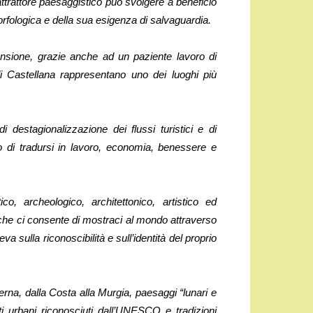
ttrattore paesaggistico può svolgere a beneficio
 morfologica e della sua esigenza di salvaguardia.
ensione, grazie anche ad un paziente lavoro di
di Castellana rappresentano uno dei luoghi più
 destagionalizzazione dei flussi turistici e di
o di tradursi in lavoro, economia, benessere e
co, archeologico, architettonico, artistico ed
he ci consente di mostraci al mondo attraverso
a sulla riconoscibilità e sull’identità del proprio
erna, dalla Costa alla Murgia, paesaggi “lunari e
ti urbani riconosciuti dall’UNESCO e tradizioni