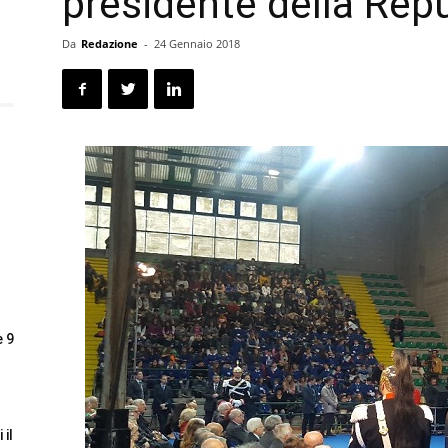
presidente della Rep
Da
Redazione
-
24 Gennaio 2018
e 9
 il