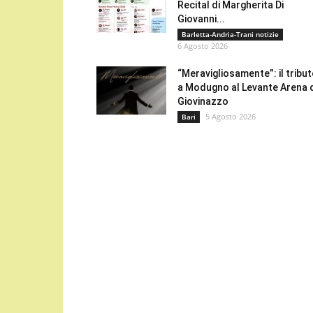
Recital di Margherita Di
Giovanni...
Barletta-Andria-Trani notizie
6 Agosto 2026
“Meravigliosamente”: il tribu
a Modugno al Levante Arena 
Giovinazzo
5 Agosto 2026
Bari