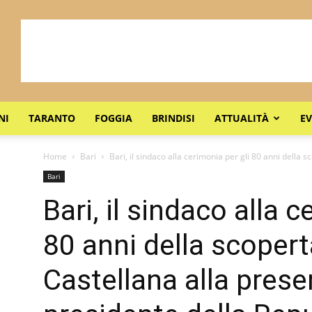
NI
TARANTO
FOGGIA
BRINDISI
ATTUALITÀ
EV
Home
Bari
Bari, il sindaco alla cerimonia per gli 80 anni della sc
Bari
Bari, il sindaco alla c
80 anni della scopert
Castellana alla prese