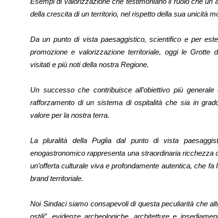
Esempi di valorizzazione che testimoniano il ruolo che un a
della crescita di un territorio, nel rispetto della sua unicità
Da un punto di vista paesaggistico, scientifico e per est
promozione e valorizzazione territoriale, oggi le Grotte 
visitati e più noti della nostra Regione.
Un successo che contribuisce all’obiettivo più generale di
rafforzamento di un sistema di ospitalità che sia in grad
valore per la nostra terra.
La pluralità della Puglia dal punto di vista paesaggisti
enogastronomico rappresenta una straordinaria ricchezza c
un’offerta culturale viva e profondamente autentica, che fa lev
brand territoriale.
Noi Sindaci siamo consapevoli di questa peculiarità che alt
ostili”, evidenze archeologiche, architetture e insediamen