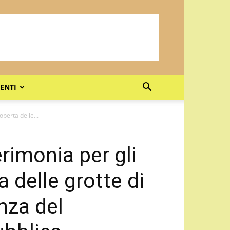
ENTI
operta delle...
erimonia per gli
a delle grotte di
nza del