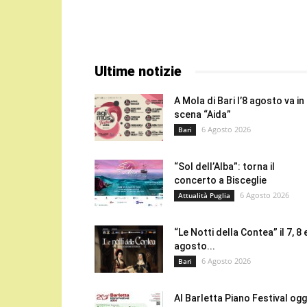
Ultime notizie
A Mola di Bari l’8 agosto va in
scena “Aida”
6 Agosto 2026
Bari
“Sol dell’Alba”: torna il
concerto a Bisceglie
6 Agosto 2026
Attualità Puglia
“Le Notti della Contea” il 7, 8 
agosto...
6 Agosto 2026
Bari
Al Barletta Piano Festival oggi