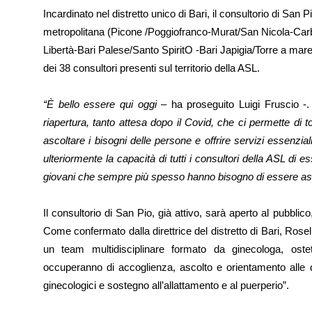
Incardinato nel distretto unico di Bari, il consultorio di San P
metropolitana (Picone /Poggiofranco-Murat/San Nicola-Car
Libertà-Bari Palese/Santo SpiritO -Bari Japigia/Torre a mare
dei 38 consultori presenti sul territorio della ASL.
“È bello essere qui oggi
– ha proseguito Luigi Fruscio -.
riapertura, tanto attesa dopo il Covid, che ci permette di to
ascoltare i bisogni delle persone e offrire servizi essenzial
ulteriormente la capacità di tutti i consultori della ASL di e
giovani che sempre più spesso hanno bisogno di essere ascolt
Il consultorio di San Pio, già attivo, sarà aperto al pubblico
Come confermato dalla direttrice del distretto di Bari, Rosell
un team multidisciplinare formato da ginecologa, oste
occuperanno di accoglienza, ascolto e orientamento alle d
ginecologici e sostegno all’allattamento e al puerperio”.