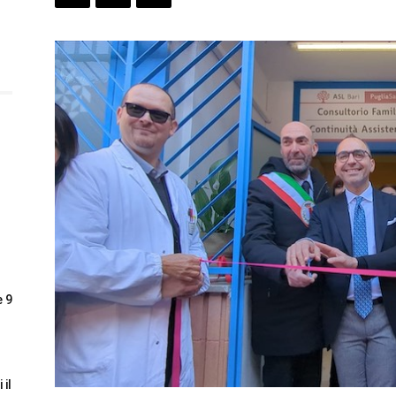
e 9
 il