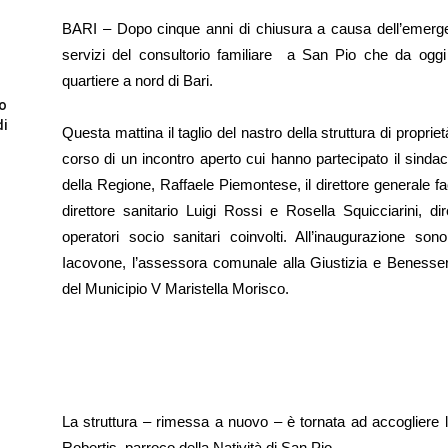
BARI – Dopo cinque anni di chiusura a causa dell’emergen
servizi del consultorio familiare a San Pio che da oggi 
quartiere a nord di Bari.
to
di
Questa mattina il taglio del nastro della struttura di propri
corso di un incontro aperto cui hanno partecipato il sindac
della Regione, Raffaele Piemontese, il direttore generale fac
direttore sanitario Luigi Rossi e Rosella Squicciarini, dir
operatori socio sanitari coinvolti. All’inaugurazione s
Iacovone, l’assessora comunale alla Giustizia e Benessere
del Municipio V Maristella Morisco.
La struttura – rimessa a nuovo – è tornata ad accogliere 
Robertis, parroco della Natività di San Pio.