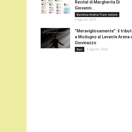
Recital di Margherita Di
Giovanni...
Barletta-Andria-Trani notizie
6 Agosto 2026
“Meravigliosamente”: il tribu
a Modugno al Levante Arena 
Giovinazzo
5 Agosto 2026
Bari