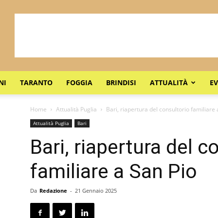
NI
TARANTO
FOGGIA
BRINDISI
ATTUALITÀ
EV
Home
Attualità Puglia
Bari, riapertura del consultorio familiare 
Attualità Puglia
Bari
Bari, riapertura del c
familiare a San Pio
Da
Redazione
-
21 Gennaio 2025