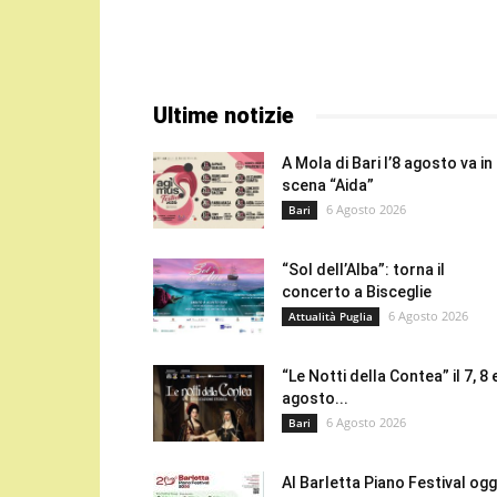
Ultime notizie
A Mola di Bari l’8 agosto va in
scena “Aida”
6 Agosto 2026
Bari
“Sol dell’Alba”: torna il
concerto a Bisceglie
6 Agosto 2026
Attualità Puglia
“Le Notti della Contea” il 7, 8 
agosto...
6 Agosto 2026
Bari
Al Barletta Piano Festival oggi