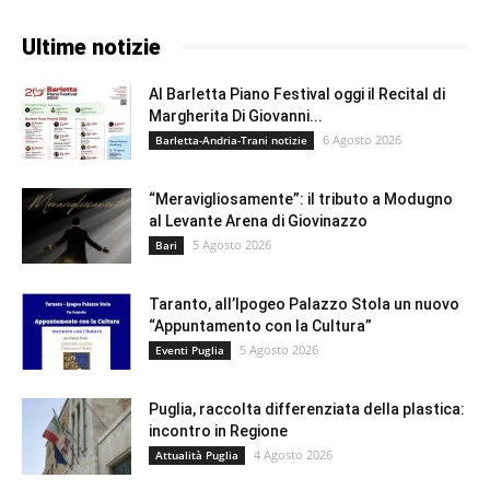
Ultime notizie
Al Barletta Piano Festival oggi il Recital di
Margherita Di Giovanni...
6 Agosto 2026
Barletta-Andria-Trani notizie
“Meravigliosamente”: il tributo a Modugno
al Levante Arena di Giovinazzo
5 Agosto 2026
Bari
Taranto, all’Ipogeo Palazzo Stola un nuovo
“Appuntamento con la Cultura”
5 Agosto 2026
Eventi Puglia
Puglia, raccolta differenziata della plastica:
incontro in Regione
4 Agosto 2026
Attualità Puglia