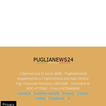
L'Opinionista © since 2008 - PugliaNews24
supplemento a L'Opinionista Giornale Online
reg. tribunale Pescara n.08/2008 - iscrizione al
ROC n°17982 - P.iva 01873660680
contatti
-
Archivio notizie
-
Privacy
-
Cookie
Policy
-
Facebook
-
X
Privacy