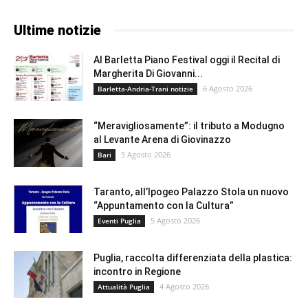
Ultime notizie
Al Barletta Piano Festival oggi il Recital di
Margherita Di Giovanni...
6 Agosto 2026
Barletta-Andria-Trani notizie
“Meravigliosamente”: il tributo a Modugno
al Levante Arena di Giovinazzo
5 Agosto 2026
Bari
Taranto, all’Ipogeo Palazzo Stola un nuovo
“Appuntamento con la Cultura”
5 Agosto 2026
Eventi Puglia
Puglia, raccolta differenziata della plastica:
incontro in Regione
4 Agosto 2026
Attualità Puglia