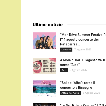
Ultime notizie
“Mon Rêve Summer Festival”:
l’11 agosto concerto dei
Patagarri a...
7 Agosto 2026
Concerti
A Mola di Bari l’8 agosto va in
scena “Aida”
6 Agosto 2026
Bari
“Sol dell’Alba”: torna il
concerto a Bisceglie
6 Agosto 2026
Attualità Puglia
“Le Notti della Contea” il 7, 8 