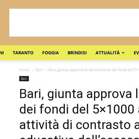
NI
TARANTO
FOGGIA
BRINDISI
ATTUALITÀ
EV
Home
Bari
Bari, giunta approva la destinazione dei fondi del 5×
Bari
Bari, giunta approva 
dei fondi del 5×1000 
attività di contrasto 