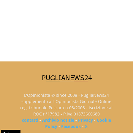
L'Opinionista © since 2008 - PugliaNews24
supplemento a L'Opinionista Giornale Online
reg. tribunale Pescara n.08/2008 - iscrizione al
ROC n°17982 - P.iva 01873660680
contatti
-
Archivio notizie
-
Privacy
-
Cookie
Policy
-
Facebook
-
X