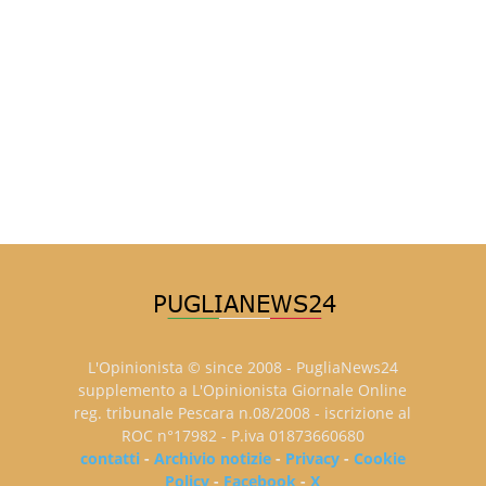
L'Opinionista © since 2008 - PugliaNews24
supplemento a L'Opinionista Giornale Online
reg. tribunale Pescara n.08/2008 - iscrizione al
ROC n°17982 - P.iva 01873660680
contatti
-
Archivio notizie
-
Privacy
-
Cookie
Policy
-
Facebook
-
X