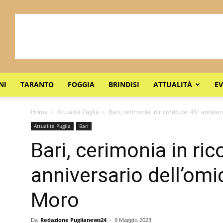
NI
TARANTO
FOGGIA
BRINDISI
ATTUALITÀ
EV
Home
Attualità Puglia
Bari, cerimonia in ricordo del 45° anniver
Attualità Puglia
Bari
Bari, cerimonia in ric
anniversario dell’omi
Moro
Da
Redazione Puglianews24
-
9 Maggio 2023