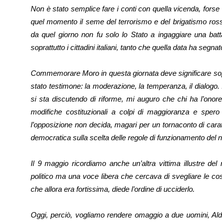
Non è stato semplice fare i conti con quella vicenda, forse 
quel momento il seme del terrorismo e del brigatismo ros
da quel giorno non fu solo lo Stato a ingaggiare una batt
soprattutto i cittadini italiani, tanto che quella data ha segn
Commemorare Moro in questa giornata deve significare soprat
stato testimone: la moderazione, la temperanza, il dialogo. 
si sta discutendo di riforme, mi auguro che chi ha l’onor
modifiche costituzionali a colpi di maggioranza e sper
l’opposizione non decida, magari per un tornaconto di caratt
democratica sulla scelta delle regole di funzionamento del 
Il 9 maggio ricordiamo anche un’altra vittima illustre d
politico ma una voce libera che cercava di svegliare le cosc
che allora era fortissima, diede l’ordine di ucciderlo.
Oggi, perciò, vogliamo rendere omaggio a due uomini, A