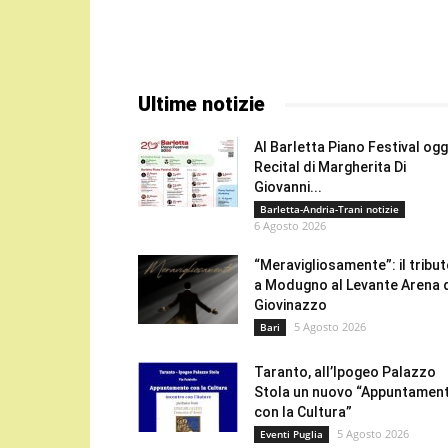
Ultime notizie
Al Barletta Piano Festival oggi
Recital di Margherita Di
Giovanni...
Barletta-Andria-Trani notizie
6 Agosto 2026
“Meravigliosamente”: il tribu
a Modugno al Levante Arena 
Giovinazzo
5 Agosto 2026
Bari
Taranto, all’Ipogeo Palazzo
Stola un nuovo “Appuntamen
con la Cultura”
5 Agosto 2026
Eventi Puglia