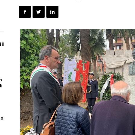
 il
to
di
to