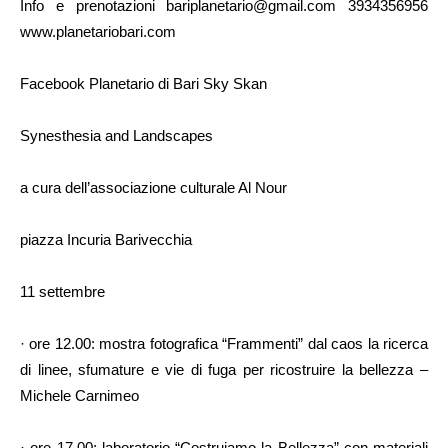
Info e prenotazioni bariplanetario@gmail.com 3934356956
www.planetariobari.com
Facebook Planetario di Bari Sky Skan
Synesthesia and Landscapes
a cura dell’associazione culturale Al Nour
piazza Incuria Barivecchia
11 settembre
· ore 12.00: mostra fotografica “Frammenti” dal caos la ricerca
di linee, sfumature e vie di fuga per ricostruire la bellezza –
Michele Carnimeo
· ore 17.00: laboratorio “Costruiamo la Bellezza” con materiali