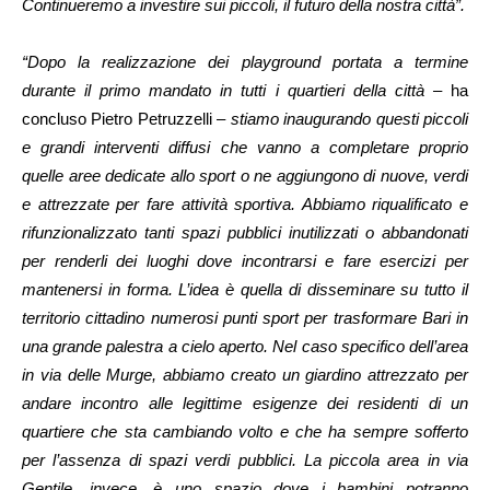
Continueremo a investire sui piccoli, il futuro della nostra città”.
“Dopo la realizzazione dei playground portata a termine
durante il primo mandato in tutti i quartieri della città –
ha
concluso Pietro Petruzzelli –
stiamo inaugurando questi piccoli
e grandi interventi diffusi che vanno a completare proprio
quelle aree dedicate allo sport o ne aggiungono di nuove, verdi
e attrezzate per fare attività sportiva. Abbiamo riqualificato e
rifunzionalizzato tanti spazi pubblici inutilizzati o abbandonati
per renderli dei luoghi dove incontrarsi e fare esercizi per
mantenersi in forma. L’idea è quella di disseminare su tutto il
territorio cittadino numerosi punti sport per trasformare Bari in
una grande palestra a cielo aperto. Nel caso specifico dell’area
in via delle Murge, abbiamo creato un giardino attrezzato per
andare incontro alle legittime esigenze dei residenti di un
quartiere che sta cambiando volto e che ha sempre sofferto
per l’assenza di spazi verdi pubblici. La piccola area in via
Gentile, invece, è uno spazio dove i bambini potranno