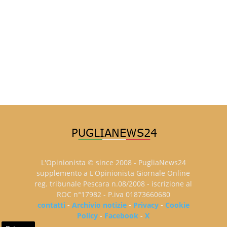
L'Opinionista © since 2008 - PugliaNews24
supplemento a L'Opinionista Giornale Online
reg. tribunale Pescara n.08/2008 - iscrizione al
ROC n°17982 - P.iva 01873660680
contatti
-
Archivio notizie
-
Privacy
-
Cookie
Policy
-
Facebook
-
X