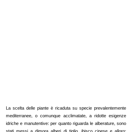
La scelta delle piante è ricaduta su specie prevalentemente
mediterranee, o comunque acclimatate, a ridotte esigenze
idriche e manutentive: per quanto riguarda le alberature, sono
stati messi a dimora alberi di tiglio, ibisco cinese e alloro;