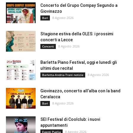
Concerto del Grupo Compay Segundo a
Giovinazzo
8 Agosto 2026
Bari
Stagione estiva della OLES: i prossimi
concerti a Lecce
8 Agosto 2026
Concerti
Barletta Piano Festival, oggi e lunedì gli
ultimi due recital
8 Agosto 2026
Barletta-Andria-Trani notizie
Giovinazzo, concerto all’alba con la band
Ceralacca
8 Agosto 2026
Bari
SEI Festival di Coolclub: i nuovi
appuntamenti
8 Agosto 2026
Eventi Puglia