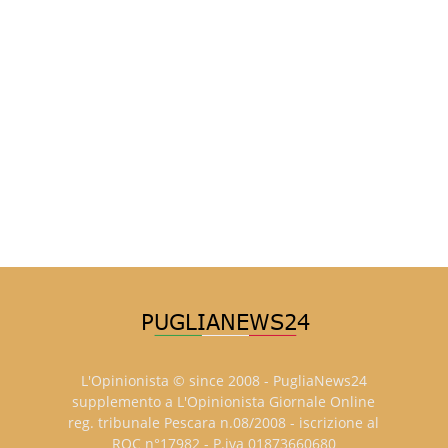
L'Opinionista © since 2008 - PugliaNews24
supplemento a L'Opinionista Giornale Online
reg. tribunale Pescara n.08/2008 - iscrizione al
ROC n°17982 - P.iva 01873660680