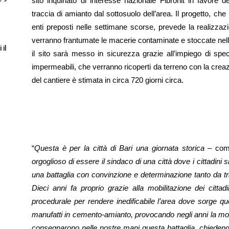
sito inquinato di interesse nazionale Fibronit in favore de
traccia di amianto dal sottosuolo dell’area. Il progetto, che 
enti preposti nelle settimane scorse, prevede la realizzaz
verranno frantumate le macerie contaminate e stoccate nella
 il
il sito sarà messo in sicurezza grazie all’impiego di speci
impermeabili, che verranno ricoperti da terreno con la creazion
del cantiere è stimata in circa 720 giorni circa.
“
Questa è per la città di Bari una giornata storica
– comm
orgoglioso di essere il sindaco di una città dove i cittadini 
una battaglia con convinzione e determinazione tanto da tr
Dieci anni fa proprio grazie alla mobilitazione dei cittad
procedurale per rendere inedificabile l’area dove sorge qu
manufatti in cemento-amianto, provocando negli anni la mort
consegnarono nelle nostre mani questa battaglia, chiedendoci d