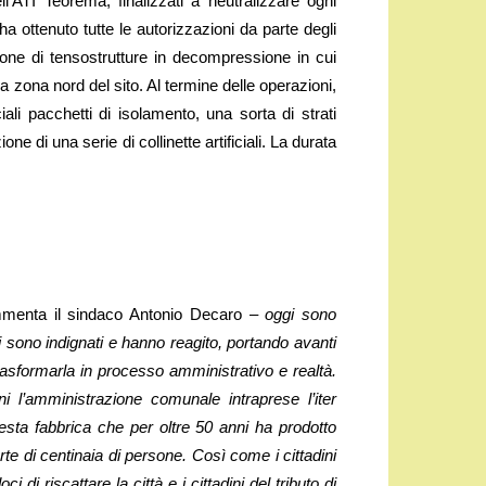
ll’ATI Teorema, finalizzati a neutralizzare ogni
ha ottenuto tutte le autorizzazioni da parte degli
ione di tensostrutture in decompressione in cui
 zona nord del sito. Al termine delle operazioni,
ali pacchetti di isolamento, una sorta di strati
e di una serie di collinette artificiali. La durata
enta il sindaco Antonio Decaro –
oggi sono
si sono indignati e hanno reagito, portando avanti
asformarla in processo amministrativo e realtà.
ini l’amministrazione comunale intraprese l’iter
esta fabbrica che per oltre 50 anni ha prodotto
e di centinaia di persone. Così come i cittadini
i riscattare la città e i cittadini del tributo di