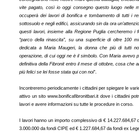
vite pagato, così io oggi consegno questo luogo nelle m
occuperà dei lavori di bonifica e tombamento di tutti i r
sottosuolo e negli edifici, assicurando sin da ora un’attenzio
questi lavori, insieme alla Regione Puglia cercheremo i f
“parco della rinascita”, su una superficie di oltre 100 m
dedicata a Maria Maugeri, la donna che più di tutti noi
operazione, di cui oggi ne è il simbolo. Con Maria avevo pr
definitiva della Fibronit entro il mese di ottobre, cosa ch
più felici se lei fosse stata qui con noi
”.
Incontreremo periodicamente i cittadini per spiegare le vari
attivo un sito www.bonificafibronitbari.it dove i cittadini 
lavori e avere informazioni su tutte le procedure in corso.
I lavori hanno un importo complessivo di € 14.227.684,67 di
3.000.000 da fondi CIPE ed € 1.227.684,67 da fondi ex Leg