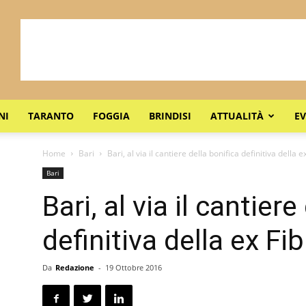
NI
TARANTO
FOGGIA
BRINDISI
ATTUALITÀ
EV
Home
Bari
Bari, al via il cantiere della bonifica definitiva della e
Bari
Bari, al via il cantiere
definitiva della ex Fib
Da
Redazione
-
19 Ottobre 2016