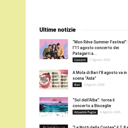
Ultime notizie
“Mon Rêve Summer Festival”:
l’11 agosto concerto dei
Patagarri a...
7 Agosto 2026
Concerti
A Mola di Bari l’8 agosto va in
scena “Aida”
6 Agosto 2026
Bari
“Sol dell’Alba”: torna il
concerto a Bisceglie
6 Agosto 2026
Attualità Puglia
“Le Notti della Contea” il 7, 8 