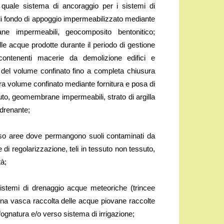
quale sistema di ancoraggio per i sistemi di
di fondo di appoggio impermeabilizzato mediante
ane impermeabili, geocomposito bentonitico;
e acque prodotte durante il periodo di gestione
ontenenti macerie da demolizione edifici e
 del volume confinato fino a completa chiusura
ura volume confinato mediante fornitura e posa di
suto, geomembrane impermeabili, strato di argilla
 drenante;
esso aree dove permangono suoli contaminati da
 di regolarizzazione, teli in tessuto non tessuto,
à;
 sistemi di drenaggio acque meteoriche (trincee
i una vasca raccolta delle acque piovane raccolte
 fognatura e/o verso sistema di irrigazione;