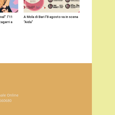
l”: l’11
A Mola di Bari l’8 agosto va in scena
agarri a
“Aida”
nale Online
3660680