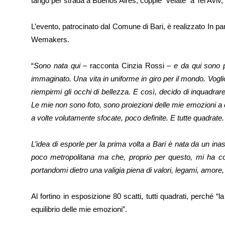
tango per strada a Buenos Aires, coppie “velate” a Tel Aviv
L’evento, patrocinato dal Comune di Bari, è realizzato In 
Wemakers.
“
Sono nata qui
– racconta Cinzia Rossi –
e da qui sono 
immaginato. Una vita in uniforme in giro per il mondo. Vo
riempirmi gli occhi di bellezza. E così, decido di inquadra
Le mie non sono foto, sono proiezioni delle mie emozioni a 
a volte volutamente sfocate, poco definite. E tutte quadrate.
L’idea di esporle per la prima volta a Bari è nata da un inasp
poco metropolitana ma che, proprio per questo, mi ha cons
portandomi dietro una valigia piena di valori, legami, amore,
Al fortino in esposizione 80 scatti, tutti quadrati, perché 
equilibrio delle mie emozioni”.