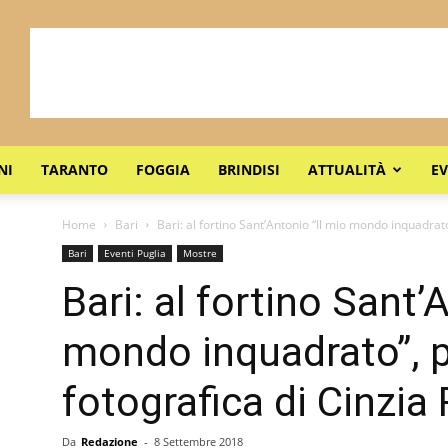
NI
TARANTO
FOGGIA
BRINDISI
ATTUALITÀ
EV
Home
Bari
Bari: al fortino Sant’Antonio “Il mio mondo inquadrato
Bari
Eventi Puglia
Mostre
Bari: al fortino Sant’
mondo inquadrato”, 
fotografica di Cinzia
Da
Redazione
-
8 Settembre 2018