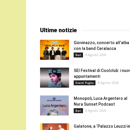
Ultime notizie
Giovinazzo, concerto all’alba
con la band Ceralacca
8 Agosto 2026
Bari
SEI Festival di Coolclub: i nuo
appuntamenti
8 Agosto 2026
Eventi Puglia
Monopoli, Luca Argentero al
Nura Sunset Podcast
8 Agosto 2026
Bari
Galatone, a ‘Palazzo Leuzzi i