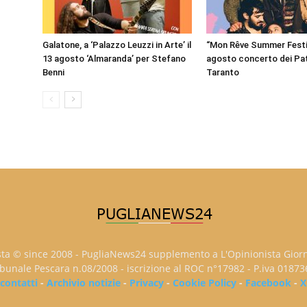
Galatone, a ‘Palazzo Leuzzi in Arte’ il
“Mon Rêve Summer Festiva
13 agosto ‘Almaranda’ per Stefano
agosto concerto dei Pat
Benni
Taranto
sta © since 2008 - PugliaNews24 supplemento a L'Opinionista Gior
ribunale Pescara n.08/2008 - iscrizione al ROC n°17982 - P.iva 0187
contatti
-
Archivio notizie
-
Privacy
-
Cookie Policy
-
Facebook
-
X