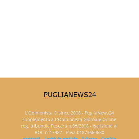
L'Opinionista © since 2008 - PugliaNews24
supplemento a L'Opinionista Giornale Online
reg. tribunale Pescara n.08/2008 - iscrizione al
ROC n°17982 - P.iva 01873660680
contatti
-
Archivio notizie
-
Privacy
-
Cookie