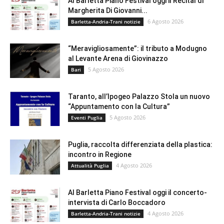
Al Barletta Piano Festival oggi il Recital di
Margherita Di Giovanni...
6 Agosto 2026
Barletta-Andria-Trani notizie
“Meravigliosamente”: il tributo a Modugno
al Levante Arena di Giovinazzo
5 Agosto 2026
Bari
Taranto, all’Ipogeo Palazzo Stola un nuovo
“Appuntamento con la Cultura”
5 Agosto 2026
Eventi Puglia
Puglia, raccolta differenziata della plastica:
incontro in Regione
4 Agosto 2026
Attualità Puglia
Al Barletta Piano Festival oggi il concerto-
intervista di Carlo Boccadoro
4 Agosto 2026
Barletta-Andria-Trani notizie